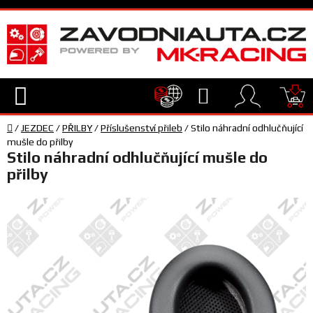
Přejít
na
obsah
Hledat
NÁ
Domů
KO
/
JEZDEC
/
PŘILBY
/
Příslušenství přileb
/
Stilo náhradní odhlučňující
TECHNIKA
mušle do přilby
Stilo náhradní odhlučňující mušle do
přilby
VYBAVENÍ
JEZDEC
TÝM
A
SERVIS