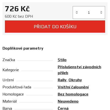
Prodejny
726 Kč
Měrná cena:
600 Kč bez DPH
PŘIDAT DO KOŠÍKU
Doplňkové parametry
Značka
Stilo
Příslušenství závodních
Kategorie
přileb
Určení
Rally
,
Okruhy
Produktová řada
Vnitřní čalounění
Homologace
Bez homologace
Materiál
Neuvedeno
Barva
Černá