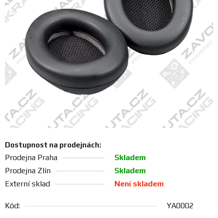
FANOUŠCI
Profil
firmy
Obchodní
podmínky
Doprava
Dostupnost na prodejnách:
Blog
Prodejna Praha
Skladem
Prodejna Zlín
Skladem
Ceníky
Externí sklad
Není skladem
a
katalogy
Kód:
YA0002