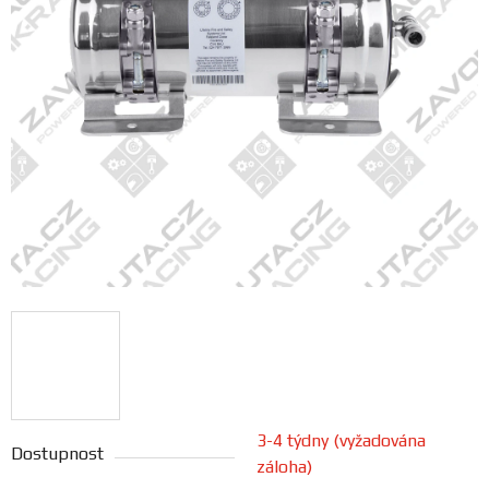
FANOUŠCI
Profil
firmy
Obchodní
podmínky
Doprava
Blog
Ceníky
a
katalogy
3-4 týdny (vyžadována
Dostupnost
záloha)