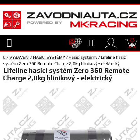
Přejít
na
obsah
Hledat
NÁ
Domů
KO
/
VYBAVENÍ
/
HASICÍ SYSTÉMY
/
Hasicí systémy
/
Lifeline hasicí
TECHNIKA
systém Zero 360 Remote Charge 2,0kg hlinikový - elektrický
Lifeline hasicí systém Zero 360 Remote
Charge 2,0kg hlinikový - elektrický
VYBAVENÍ
JEZDEC
TÝM
A
SERVIS