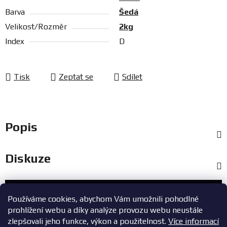
Barva
Šedá
Velikost/Rozměr
2kg
Index
D
Tisk
Zeptat se
Sdílet
Popis
Diskuze
Zákaznický servis
Používáme cookies, abychom Vám umožnili pohodlné
prohlížení webu a díky analýze provozu webu neustále
+420 603 785 748
zlepšovali jeho funkce, výkon a použitelnost.
Více informací