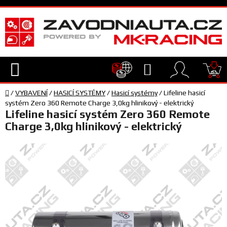
Přejít
na
obsah
Hledat
NÁ
Domů
KO
/
VYBAVENÍ
/
HASICÍ SYSTÉMY
/
Hasicí systémy
/
Lifeline hasicí
TECHNIKA
systém Zero 360 Remote Charge 3,0kg hlinikový - elektrický
Lifeline hasicí systém Zero 360 Remote
Charge 3,0kg hlinikový - elektrický
VYBAVENÍ
JEZDEC
TÝM
A
SERVIS