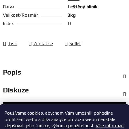
Barva
Leštěný hliník
Velikost/Rozměr
3kg
Index
D
Tisk
Zeptat se
Sdílet
Popis
Diskuze
Zákaznický servis
Používáme cookies, abychom Vám umožnili pohodlné
prohlížení webu a díky analýze provozu webu neustále
+420 603 785 748
zlepšovali jeho funkce, výkon a použitelnost.
Více informací