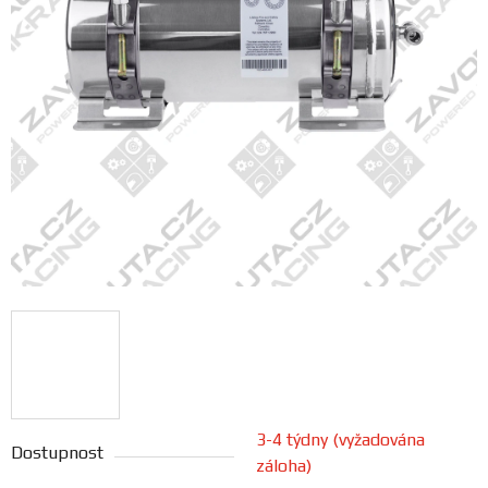
FANOUŠCI
Profil
firmy
Obchodní
podmínky
Doprava
Blog
Ceníky
a
katalogy
3-4 týdny (vyžadována
Dostupnost
záloha)