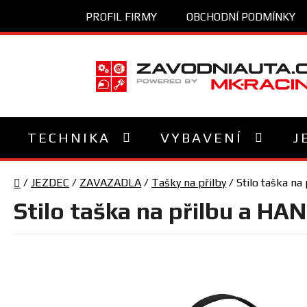
Přejít
PROFIL FIRMY
OBCHODNÍ PODMÍNKY
na
obsah
TECHNIKA
VYBAVENÍ
J
Domů
/
JEZDEC
/
ZAVAZADLA
/
Tašky na přilby
/
Stilo taška na
Stilo taška na přilbu a HA