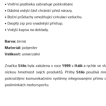
• Vnitřní podšívka zabraňuje poškrábání.
• Odolná vnější část chránící před nárazy.
• Boční průduchy umožňující cirkulaci vzduchu.
• Dvojitý zip pro snadnější přístup.
• Vnější kapsa na doklady.
Barva:
černá
Materiál:
polyester
Velikost:
univerzální
Značka
Stilo
byla založena v roce
1999
v
Itálii
a rychle se s
nízkou hmotnost svých produktů. Přilby
Stilo
používá mno
pokročilými komunikačními systémy integrovanými přímo 
podmínkách motorsportu.