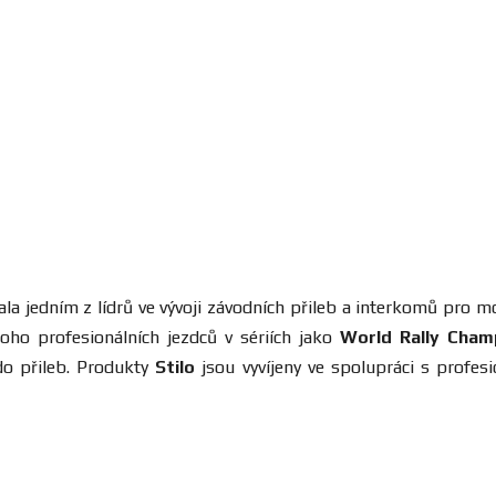
tala jedním z lídrů ve vývoji závodních přileb a interkomů pro
ho profesionálních jezdců v sériích jako
World Rally Cham
do přileb. Produkty
Stilo
jsou vyvíjeny ve spolupráci s profesi