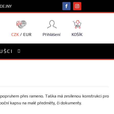
DEJNY
NÁKUPNÍ
KOŠÍK
CZK
EUR
Přihlášení
KOŠÍK
UŠCI
s popruhem přes rameno. Taška má zesílenou konstrukci pro
boční kapsu na malé předměty, či dokumenty.