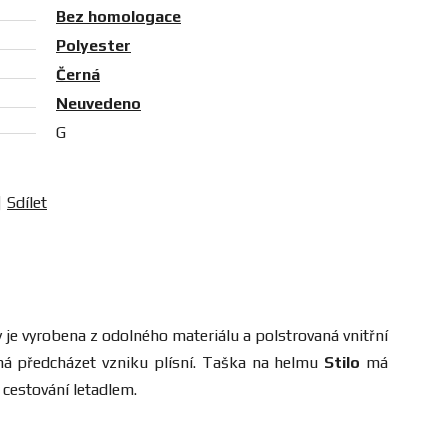
Bez homologace
Polyester
Černá
Neuvedeno
G
Sdílet
 je vyrobena z odolného materiálu a polstrovaná vnitřní
há předcházet vzniku plísní. Taška na helmu
Stilo
má
 cestování letadlem.