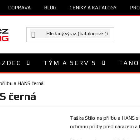
DOPRAVA
BLOG
CENÍKY A KATALOGY
PRO
EZDEC
TÝM A SERVIS
FANO
 přilbu a HANS černá
NS černá
Taška Stilo na přilbu a HANS 
ochranu přilby před nárazem a 