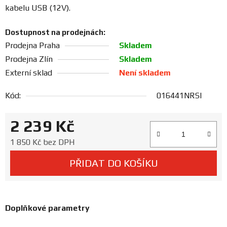
Prodejny
kabelu USB (12V).
Dostupnost na prodejnách:
Prodejna Praha
Skladem
Prodejna Zlín
Skladem
Externí sklad
Není skladem
Kód:
016441NRSI
2 239 Kč
Měrná cena:
1 850 Kč bez DPH
PŘIDAT DO KOŠÍKU
Doplňkové parametry