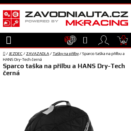
Přejít
na
obsah
Hledat
NÁ
Domů
KO
/
JEZDEC
/
ZAVAZADLA
/
Tašky na přilby
/
Sparco taška na přilbu a
TECHNIKA
HANS Dry-Tech černá
Sparco taška na přilbu a HANS Dry-Tech
černá
VYBAVENÍ
JEZDEC
TÝM
A
SERVIS