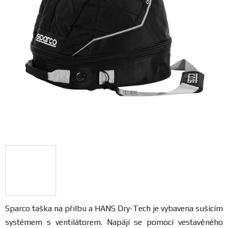
FANOUŠCI
Profil
firmy
Obchodní
podmínky
Doprava
Blog
Ceníky
a
katalogy
Sparco taška na přilbu a HANS Dry-Tech je vybavena sušícím
systémem s ventilátorem. Napájí se pomocí vestavěného