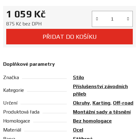
Prodejny
1 059 Kč
Měrná cena:
875 Kč bez DPH
PŘIDAT DO KOŠÍKU
Doplňkové parametry
Značka
Stilo
Příslušenství závodních
Kategorie
přileb
Určení
Okruhy
,
Karting
,
Off-road
Produktová řada
Montážní sady a těsnění
Homologace
Bez homologace
Materiál
Ocel
Barva
Stříbrná