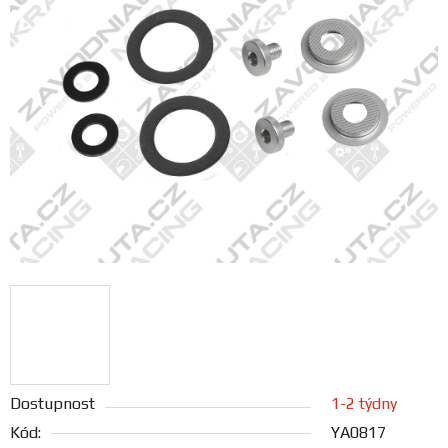
FANOUŠCI
Profil
firmy
Obchodní
podmínky
Doprava
Blog
Ceníky
a
katalogy
Dostupnost
1-2 týdny
Kód:
YA0817