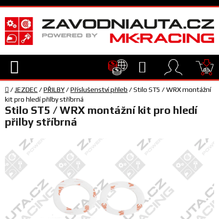
Přejít
na
obsah
Hledat
NÁ
Domů
KO
/
JEZDEC
/
PŘILBY
/
Příslušenství přileb
/
Stilo ST5 / WRX montážní
TECHNIKA
kit pro hledí přilby stříbrná
Stilo ST5 / WRX montážní kit pro hledí
přilby stříbrná
VYBAVENÍ
JEZDEC
TÝM
A
SERVIS