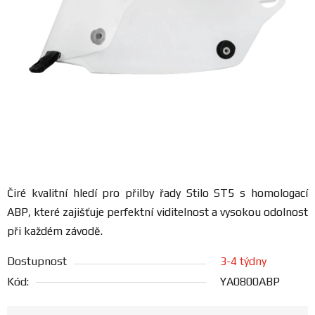
FANOUŠCI
Profil
firmy
Obchodní
podmínky
Doprava
Čiré kvalitní hledí pro přilby řady Stilo ST5 s homologací
ABP, které zajišťuje perfektní viditelnost a vysokou odolnost
Blog
při každém závodě.
Ceníky
Dostupnost
3-4 týdny
a
Kód:
YA0800ABP
katalogy