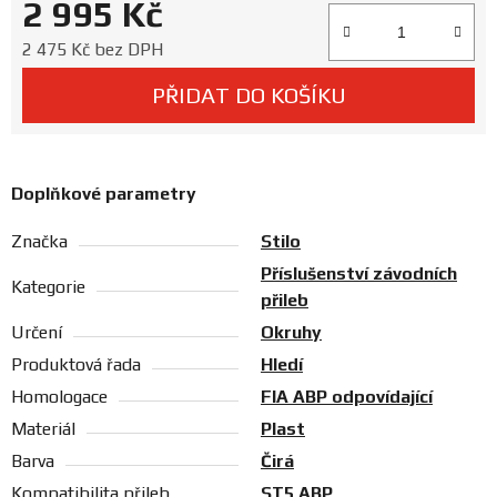
2 995 Kč
Prodejny
Měrná cena:
2 475 Kč bez DPH
PŘIDAT DO KOŠÍKU
Doplňkové parametry
Značka
Stilo
Příslušenství závodních
Kategorie
přileb
Určení
Okruhy
Produktová řada
Hledí
Homologace
FIA ABP odpovídající
Materiál
Plast
Barva
Čirá
Kompatibilita přileb
ST5 ABP