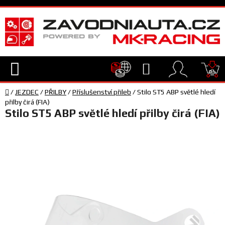
Přejít
na
obsah
Hledat
NÁ
Domů
KO
/
JEZDEC
/
PŘILBY
/
Příslušenství přileb
/
Stilo ST5 ABP světlé hledí
TECHNIKA
přilby čirá (FIA)
Stilo ST5 ABP světlé hledí přilby čirá (FIA)
VYBAVENÍ
JEZDEC
TÝM
A
SERVIS