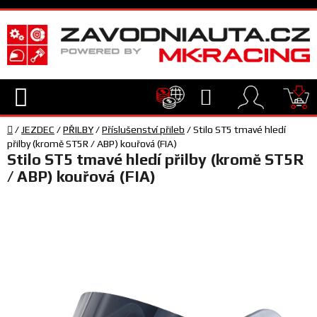
Přejít
na
obsah
Hledat
NÁ
Domů
KO
/
JEZDEC
/
PŘILBY
/
Příslušenství přileb
/
Stilo ST5 tmavé hledí
TECHNIKA
přilby (kromě ST5R / ABP) kouřová (FIA)
Stilo ST5 tmavé hledí přilby (kromě ST5R
/ ABP) kouřová (FIA)
VYBAVENÍ
JEZDEC
TÝM
A
SERVIS