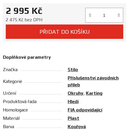
Prodejny
2 995 Kč
Měrná cena:
2 475 Kč bez DPH
PŘIDAT DO KOŠÍKU
Doplňkové parametry
Značka
Stilo
Příslušenství závodních
Kategorie
přileb
Určení
Okruhy
,
Karting
Produktová řada
Hledí
Homologace
FIA odpovídající
Materiál
Plast
Barva
Kouřová