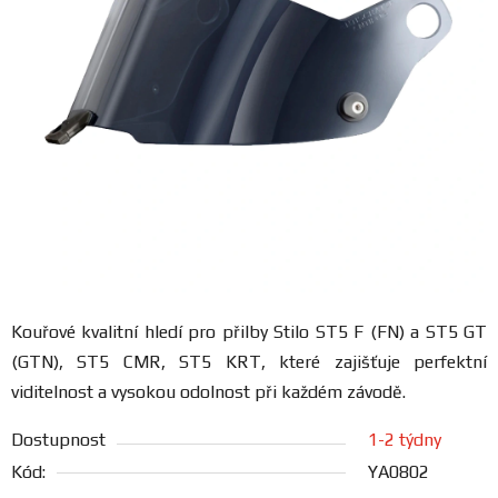
FANOUŠCI
Profil
firmy
Obchodní
podmínky
Doprava
Kouřové kvalitní hledí pro přilby Stilo ST5 F (FN) a ST5 GT
Blog
(GTN), ST5 CMR, ST5 KRT, které zajišťuje perfektní
viditelnost a vysokou odolnost při každém závodě.
Ceníky
a
Dostupnost
1-2 týdny
katalogy
Kód:
YA0802