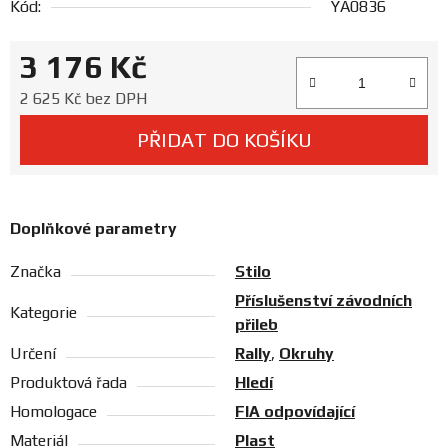
Kód:
YA0836
Prodejny
3 176 Kč
Měrná cena:
2 625 Kč bez DPH
PŘIDAT DO KOŠÍKU
Doplňkové parametry
Značka
Stilo
Příslušenství závodních
Kategorie
přileb
Určení
Rally
,
Okruhy
Produktová řada
Hledí
Homologace
FIA odpovídající
Materiál
Plast