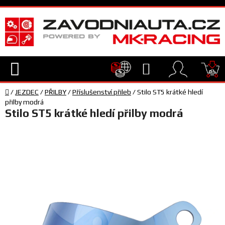
Přejít
na
obsah
Hledat
NÁ
Domů
KO
/
JEZDEC
/
PŘILBY
/
Příslušenství přileb
/
Stilo ST5 krátké hledí
TECHNIKA
přilby modrá
Stilo ST5 krátké hledí přilby modrá
VYBAVENÍ
JEZDEC
TÝM
A
SERVIS