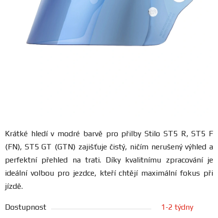
FANOUŠCI
Profil
firmy
Obchodní
podmínky
Doprava
Krátké hledí v modré barvě pro přilby Stilo ST5 R, ST5 F
(FN), ST5 GT (GTN)
zajišťuje čistý, ničím nerušený výhled a
Blog
perfektní přehled na trati. Díky kvalitnímu zpracování je
ideální volbou pro jezdce, kteří chtějí maximální fokus při
Ceníky
a
jízdě.
katalogy
Dostupnost
1-2 týdny