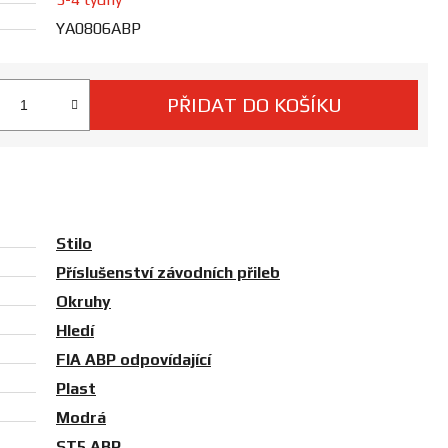
YA0806ABP
PŘIDAT DO KOŠÍKU
 cena:
Stilo
Příslušenství závodních přileb
Okruhy
Hledí
FIA ABP odpovídající
Plast
Modrá
ST5 ABP