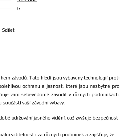
G
Sdílet
ěhem závodů. Tato hledí jsou vybaveny technologií proti
polehlivou ochranu a jasnost, které jsou nezbytné pro
ožňuje vám sebevědomě závodit v různých podmínkách.
u součástí vaší závodní výbavy.
hodobé udržování jasného vidění, což zvyšuje bezpečnost
lní viditelnost i za různých podmínek a zajišťuje, že