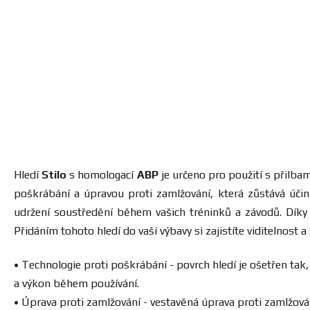
Hledí
Stilo
s homologací
ABP
je určeno pro použití s ​​přilba
poškrábání a úpravou proti zamlžování, která zůstává účin
udržení soustředění během vašich tréninků a závodů. Dík
Přidáním tohoto hledí do vaší výbavy si zajistíte viditelnost 
• Technologie proti poškrábání - povrch hledí je ošetřen tak
a výkon během používání.
• Úprava proti zamlžování - vestavěná úprava proti zamlžován