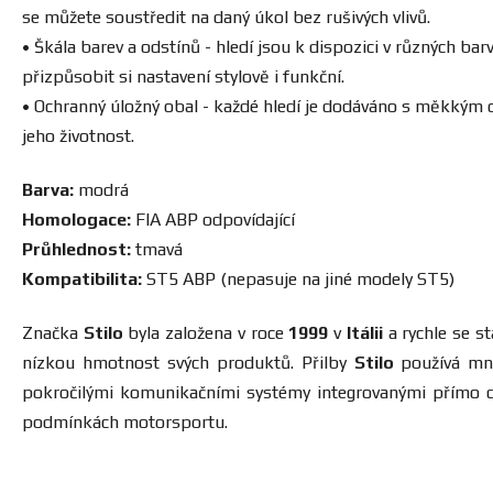
se můžete soustředit na daný úkol bez rušivých vlivů.
• Škála barev a odstínů - hledí jsou k dispozici v různých 
přizpůsobit si nastavení stylově i funkční.
• Ochranný úložný obal - každé hledí je dodáváno s měkkým
jeho životnost.
Barva:
modrá
Homologace:
FIA ABP odpovídající
Průhlednost:
tmavá
Kompatibilita:
ST5 ABP (nepasuje na jiné modely ST5)
Značka
Stilo
byla založena v roce
1999
v
Itálii
a rychle se s
nízkou hmotnost svých produktů. Přilby
Stilo
používá mno
pokročilými komunikačními systémy integrovanými přímo 
podmínkách motorsportu.