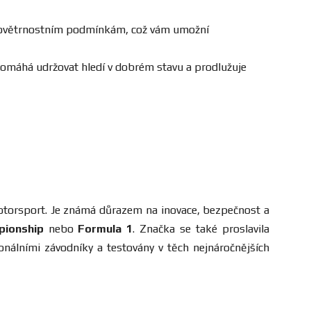
ým povětrnostním podmínkám, což vám umožní
omáhá udržovat hledí v dobrém stavu a prodlužuje
 motorsport. Je známá důrazem na inovace, bezpečnost a
pionship
nebo
Formula 1
. Značka se také proslavila
onálními závodníky a testovány v těch nejnáročnějších