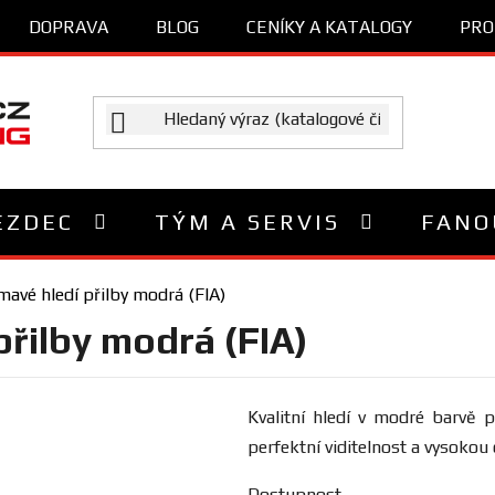
DOPRAVA
BLOG
CENÍKY A KATALOGY
PRO
EZDEC
TÝM A SERVIS
FANO
mavé hledí přilby modrá (FIA)
přilby modrá (FIA)
Kvalitní hledí v modré barvě p
perfektní viditelnost a vysokou
Dostupnost