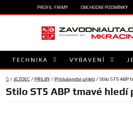
Přejít
PROFIL FIRMY
OBCHODNÍ PODMÍNKY
na
obsah
TECHNIKA
VYBAVENÍ
J
Domů
/
JEZDEC
/
PŘILBY
/
Příslušenství přileb
/
Stilo ST5 ABP t
Stilo ST5 ABP tmavé hledí 