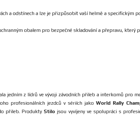
barvách a odstínech a lze je přizpůsobit vaší helmě a specifick
 ochranným obalem pro bezpečné skladování a přepravu, který p
tala jedním z lídrů ve vývoji závodních přileb a interkomů pro
ho profesionálních jezdců v sériích jako
World Rally Cham
do přileb. Produkty
Stilo
jsou vyvíjeny ve spolupráci s profesi