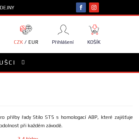
DEJNY
NÁKUPNÍ
KOŠÍK
CZK
EUR
Přihlášení
KOŠÍK
UŠCI
ro přilby řady Stilo ST5 s homologací ABP, které zajišťuje
 odolnost při každém závodě.
3-4 týdny