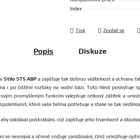
Index
Tisk
Zeptat se
Popis
Diskuze
mi
Stilo ST5 ABP
a zajišťuje tak dobrou viditelnost a ochranu b
ná i po čištění roztoky na vodní bázi. Toto hledí poskytuje s
y svým promyšleným funkcím vylepšuje celkový zážitek a um
a spolehlivost, které vaše helma potřebuje a stane se tak nedílno
, aby odolával poškrábání, což zajišťuje jeho trvanlivost a dlou
í se nesmývá a účinně snižuje zamlžování, čímž umožňuje optimá