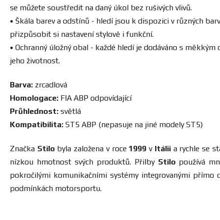
se můžete soustředit na daný úkol bez rušivých vlivů.
• Škála barev a odstínů - hledí jsou k dispozici v různých 
přizpůsobit si nastavení stylově i funkční.
• Ochranný úložný obal - každé hledí je dodáváno s měkkým
jeho životnost.
Barva:
zrcadlová
Homologace:
FIA ABP odpovídající
Průhlednost:
světlá
Kompatibilita:
ST5 ABP (nepasuje na jiné modely ST5)
Značka
Stilo
byla založena v roce
1999
v
Itálii
a rychle se s
nízkou hmotnost svých produktů. Přilby
Stilo
používá mno
pokročilými komunikačními systémy integrovanými přímo 
podmínkách motorsportu.