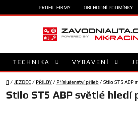
Přejít
PROFIL FIRMY
OBCHODNÍ PODMÍNKY
na
obsah
TECHNIKA
VYBAVENÍ
J
Domů
/
JEZDEC
/
PŘILBY
/
Příslušenství přileb
/
Stilo ST5 ABP sv
Stilo ST5 ABP světlé hledí 