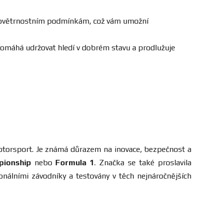
ým povětrnostním podmínkám, což vám umožní
omáhá udržovat hledí v dobrém stavu a prodlužuje
 motorsport. Je známá důrazem na inovace, bezpečnost a
pionship
nebo
Formula 1
. Značka se také proslavila
onálními závodníky a testovány v těch nejnáročnějších