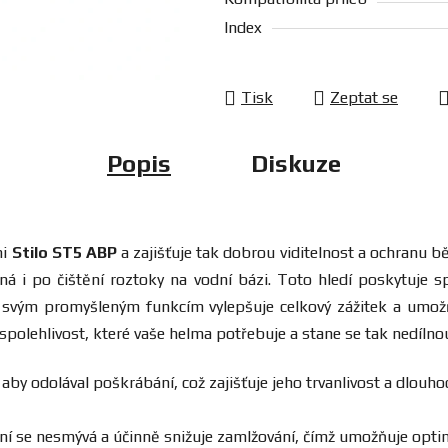
Index
Tisk
Zeptat se
Popis
Diskuze
mi
Stilo ST5 ABP
a zajišťuje tak dobrou viditelnost a ochranu b
ná i po čištění roztoky na vodní bázi. Toto hledí poskytuje s
y svým promyšleným funkcím vylepšuje celkový zážitek a um
a spolehlivost, které vaše helma potřebuje a stane se tak nedílno
, aby odolával poškrábání, což zajišťuje jeho trvanlivost a dlou
í se nesmývá a účinně snižuje zamlžování, čímž umožňuje optimá