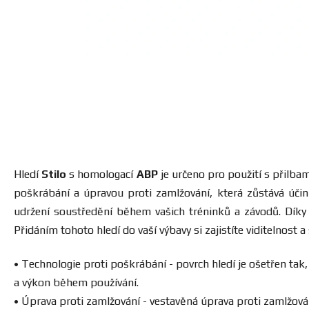
Hledí
Stilo
s homologací
ABP
je určeno pro použití s ​​přilba
poškrábání a úpravou proti zamlžování, která zůstává účin
udržení soustředění během vašich tréninků a závodů. Dík
Přidáním tohoto hledí do vaší výbavy si zajistíte viditelnost 
• Technologie proti poškrábání - povrch hledí je ošetřen tak
a výkon během používání.
• Úprava proti zamlžování - vestavěná úprava proti zamlžován