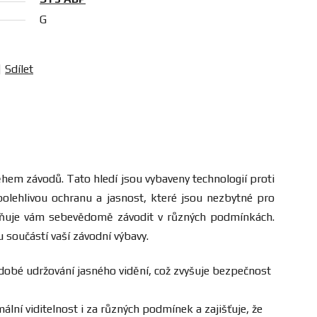
G
Sdílet
ěhem závodů. Tato hledí jsou vybaveny technologií proti
polehlivou ochranu a jasnost, které jsou nezbytné pro
ožňuje vám sebevědomě závodit v různých podmínkách.
u součástí vaší závodní výbavy.
hodobé udržování jasného vidění, což zvyšuje bezpečnost
lní viditelnost i za různých podmínek a zajišťuje, že