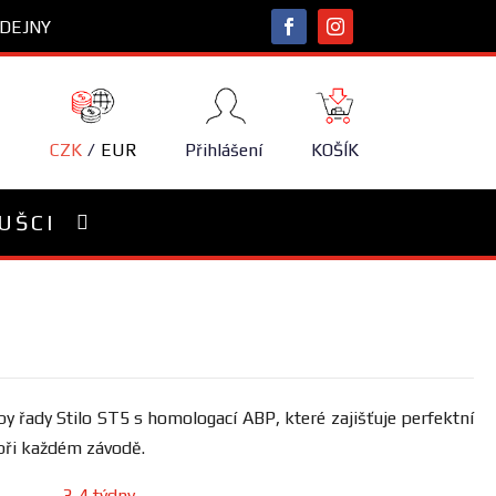
DEJNY
NÁKUPNÍ
KOŠÍK
CZK
EUR
Přihlášení
KOŠÍK
UŠCI
lby řady Stilo ST5 s homologací ABP, které zajišťuje perfektní
 při každém závodě.
3-4 týdny