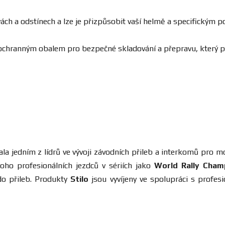
barvách a odstínech a lze je přizpůsobit vaší helmě a specifick
 ochranným obalem pro bezpečné skladování a přepravu, který p
tala jedním z lídrů ve vývoji závodních přileb a interkomů pro
ho profesionálních jezdců v sériích jako
World Rally Cham
do přileb. Produkty
Stilo
jsou vyvíjeny ve spolupráci s profesi