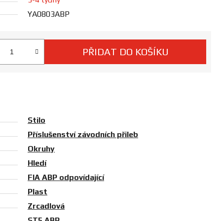
YA0803ABP
PŘIDAT DO KOŠÍKU
 cena:
Stilo
Příslušenství závodních přileb
Okruhy
Hledí
FIA ABP odpovídající
Plast
Zrcadlová
ST5 ABP