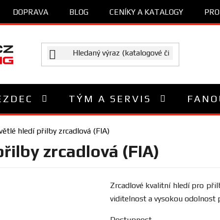
DOPRAVA
BLOG
CENÍKY A KATALOGY
PRO
EZDEC
TÝM A SERVIS
FANO
ětlé hledí přilby zrcadlová (FIA)
přilby zrcadlová (FIA)
Zrcadlové kvalitní hledí pro při
viditelnost a vysokou odolnost
Dostupnost