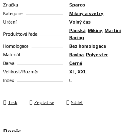
Značka
Sparco
Kategorie
Mikiny a svetry
Určení
Volný čas
Pánská
,
Mikiny
,
Martini
Produktová řada
Racing
Homologace
Bez homologace
Materiál
Bavlna
,
Polyester
Barva
Černá
Velikost/Rozměr
XL
,
XXL
Index
C
Tisk
Zeptat se
Sdílet
Popis