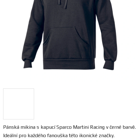
FANOUŠCI
Profil
firmy
Obchodní
podmínky
Doprava
Blog
Ceníky
a
katalogy
Pánská mikina s kapucí Sparco Martini Racing v černé barvě.
Ideální pro každého fanouška této ikonické značky.