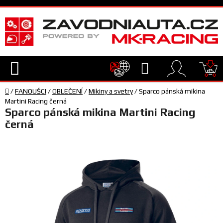
Přejít
na
obsah
Hledat
NÁ
Domů
KO
/
FANOUŠCI
/
OBLEČENÍ
/
Mikiny a svetry
/
Sparco pánská mikina
TECHNIKA
Martini Racing černá
Sparco pánská mikina Martini Racing
černá
VYBAVENÍ
JEZDEC
TÝM
A
SERVIS