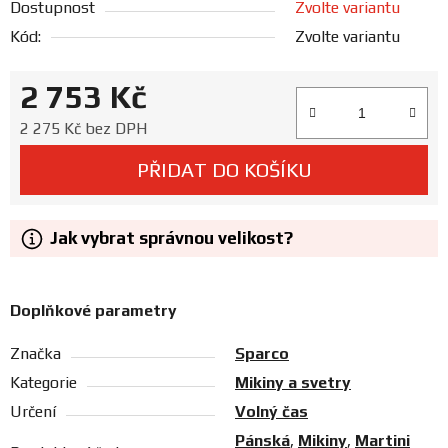
Dostupnost
Zvolte variantu
Prodejny
Kód:
Zvolte variantu
2 753 Kč
Měrná cena:
2 275 Kč bez DPH
PŘIDAT DO KOŠÍKU
Jak vybrat správnou velikost?
Doplňkové parametry
Značka
Sparco
Kategorie
Mikiny a svetry
Určení
Volný čas
Pánská
,
Mikiny
,
Martini