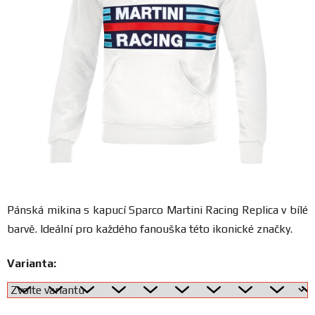
FANOUŠCI
Profil
firmy
Obchodní
podmínky
Doprava
Pánská mikina s kapucí Sparco Martini Racing Replica v bílé
Blog
barvě. Ideální pro každého fanouška této ikonické značky.
Ceníky
Varianta:
a
katalogy