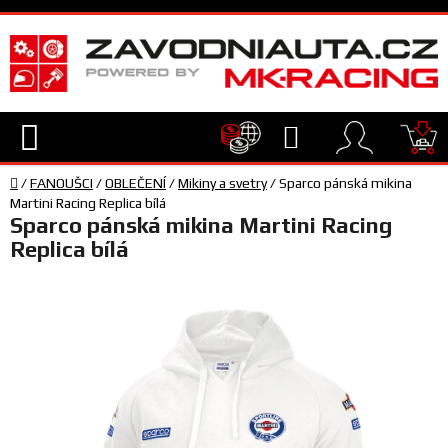
Přejít
na
obsah
Hledat
NÁ
Domů
KO
/
FANOUŠCI
/
OBLEČENÍ
/
Mikiny a svetry
/
Sparco pánská mikina
TECHNIKA
Martini Racing Replica bílá
Sparco pánská mikina Martini Racing
Replica bílá
VYBAVENÍ
JEZDEC
TÝM
A
SERVIS