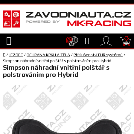
Přejít
na
obsah
Hledat
NÁ
Domů
KO
/
JEZDEC
/
OCHRANA KRKU A TĚLA
/
Příslušenství FHR systémů
/
TECHNIKA
Simpson náhradní vnitřní polštář s polstrováním pro Hybrid
Simpson náhradní vnitřní polštář s
polstrováním pro Hybrid
VYBAVENÍ
JEZDEC
TÝM
A
SERVIS