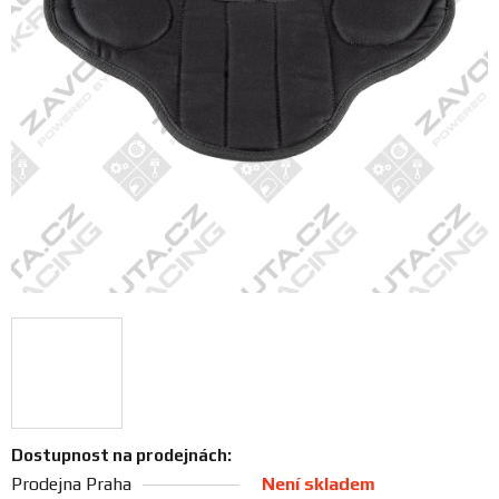
FANOUŠCI
Profil
firmy
Obchodní
podmínky
Doprava
Blog
Ceníky
a
katalogy
Dostupnost na prodejnách:
Prodejna Praha
Není skladem