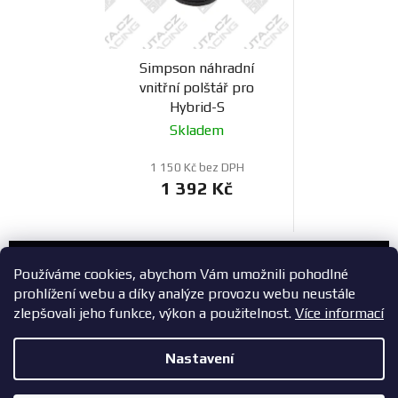
Simpson náhradní
vnitřní polštář pro
Hybrid-S
Skladem
1 150 Kč bez DPH
1 392 Kč
Zákaznický servis
Používáme cookies, abychom Vám umožnili pohodlné
prohlížení webu a díky analýze provozu webu neustále
+420 603 785 748
zlepšovali jeho funkce, výkon a použitelnost.
Více informací
eshop@zavodniauta.cz
Nastavení
Z
Copyright 2026
ZavodniAuta.cz
. Všechna práva vyhrazena.
|