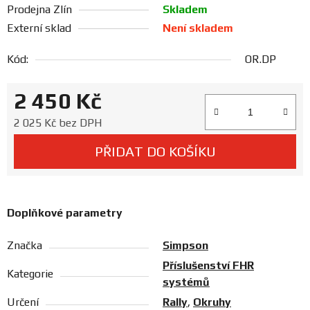
Prodejna Zlín
Skladem
Prodejny
Externí sklad
Není skladem
Kód:
OR.DP
2 450 Kč
Měrná cena:
2 025 Kč bez DPH
PŘIDAT DO KOŠÍKU
Doplňkové parametry
Značka
Simpson
Příslušenství FHR
Kategorie
systémů
Určení
Rally
,
Okruhy