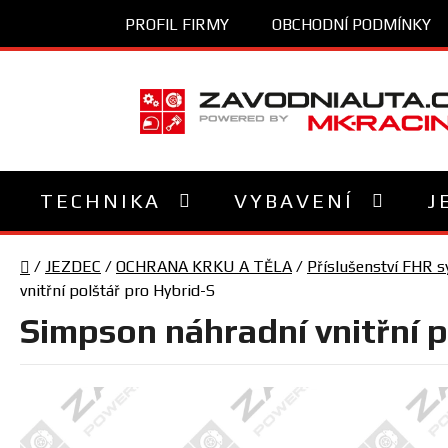
Přejít
PROFIL FIRMY
OBCHODNÍ PODMÍNKY
na
obsah
TECHNIKA
VYBAVENÍ
J
Domů
/
JEZDEC
/
OCHRANA KRKU A TĚLA
/
Příslušenství FHR 
vnitřní polštář pro Hybrid-S
Simpson náhradní vnitřní p