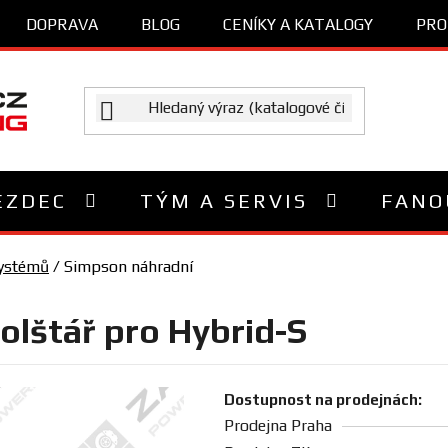
DOPRAVA
BLOG
CENÍKY A KATALOGY
PRO
EZDEC
TÝM A SERVIS
FANO
systémů
/
Simpson náhradní
olštář pro Hybrid-S
Dostupnost na prodejnách:
Prodejna Praha