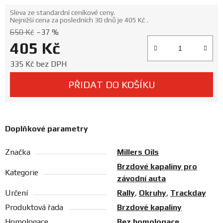
Prodejny
Sleva ze standardní ceníkové ceny.
Nejnižší cena za posledních 30 dnů je 405 Kč .
650 Kč
–37 %
405 Kč
Měrná cena:
335 Kč bez DPH
PŘIDAT DO KOŠÍKU
Doplňkové parametry
Značka
Millers Oils
Brzdové kapaliny pro
Kategorie
závodní auta
Určení
Rally
,
Okruhy
,
Trackday
Produktová řada
Brzdové kapaliny
Homologace
Bez homologace