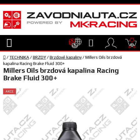
Přejít
na
obsah
Hledat
NÁ
Domů
KO
/
TECHNIKA
/
BRZDY
/
Brzdové kapaliny
/
Millers Oils brzdová
TECHNIKA
kapalina Racing Brake Fluid 300+
Millers Oils brzdová kapalina Racing
Brake Fluid 300+
VYBAVENÍ
AKCE
JEZDEC
TÝM
A
SERVIS