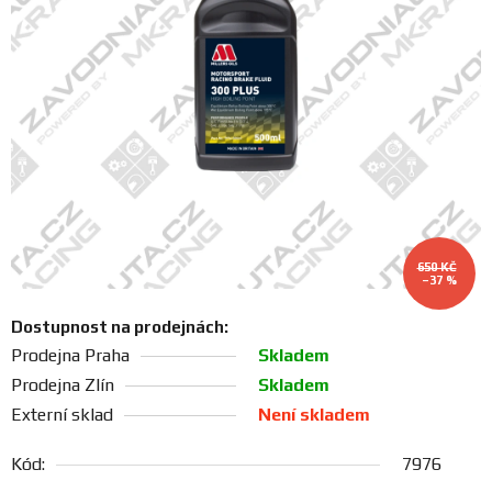
FANOUŠCI
Profil
firmy
Obchodní
podmínky
Doprava
650 KČ
–37 %
Dostupnost na prodejnách:
Blog
Prodejna Praha
Skladem
Prodejna Zlín
Skladem
Ceníky
Externí sklad
Není skladem
a
katalogy
Kód:
7976