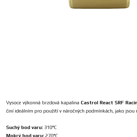
Vysoce výkonná brzdová kapalina
Castrol React SRF Raci
činí ideálním pro použití v náročných podmínkách, jako jsou n
Suchý bod varu:
310°C
Mokrý bod varu:
270°C