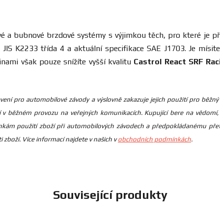
é a bubnové brzdové systémy s výjimkou těch, pro které je pře
S K2233 třída 4 a aktuální specifikace SAE J1703. Je mísite
ami však pouze snížíte vyšší kvalitu
Castrol React SRF Rac
ybavení pro automobilové závody a výslovně zakazuje jejich použití pro bě
í v běžném provozu na veřejných komunikacích. Kupující bere na vědomí, 
kám použití zboží při automobilových závodech a předpokládanému přetě
 zboží. Více informací najdete v našich v
obchodních podmínkách
.
Související produkty