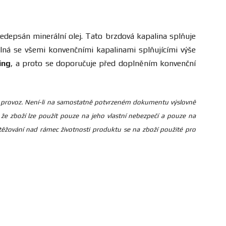
depsán minerální olej. Tato brzdová kapalina splňuje
lná se všemi konvenčními kapalinami splňujícími výše
ing
, a proto se doporučuje před doplněním konvenční
žný provoz. Není-li na samostatně potvrzeném dokumentu výslovně
že zboží lze použít pouze na jeho vlastní nebezpečí a pouze na
žování nad rámec životnosti produktu se na zboží použité pro