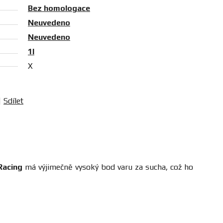
Bez homologace
Neuvedeno
Neuvedeno
1l
X
Sdílet
Racing
má výjimečně vysoký bod varu za sucha, což ho