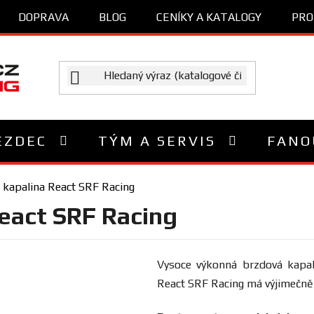
DOPRAVA
BLOG
CENÍKY A KATALOGY
PRO
EZDEC
TÝM A SERVIS
FANO
 kapalina React SRF Racing
React SRF Racing
Vysoce výkonná brzdová kapal
React SRF Racing má výjimečně 