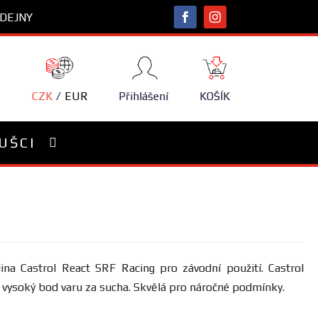
DEJNY
NÁKUPNÍ
KOŠÍK
CZK
EUR
Přihlášení
KOŠÍK
UŠCI
ina Castrol React SRF Racing pro závodní použití.
Castrol
vysoký bod varu za sucha. Skvělá pro náročné podmínky.