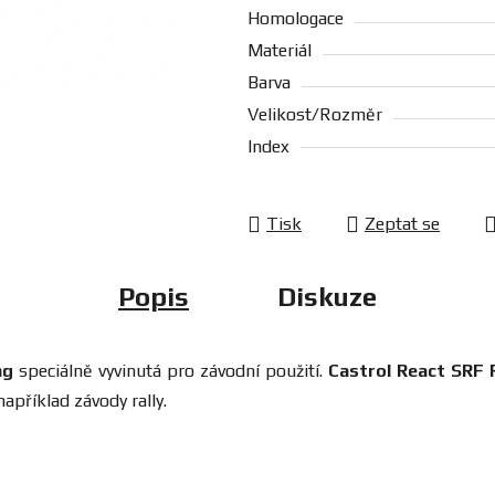
Homologace
Materiál
Barva
Velikost/Rozměr
Index
Tisk
Zeptat se
Popis
Diskuze
ng
speciálně vyvinutá pro závodní použití.
Castrol React SRF 
apříklad závody rally.