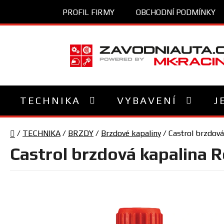
Přejít
PROFIL FIRMY
OBCHODNÍ PODMÍNKY
na
obsah
TECHNIKA
VYBAVENÍ
J
Domů
/
TECHNIKA
/
BRZDY
/
Brzdové kapaliny
/
Castrol brzdová
Castrol brzdová kapalina 