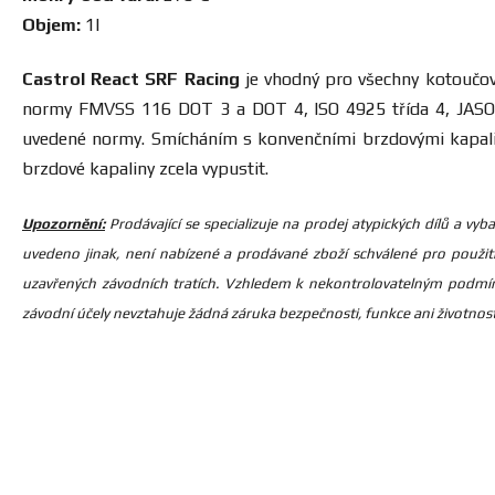
Objem:
1l
Castrol React SRF Racing
je vhodný pro všechny kotoučov
normy FMVSS 116 DOT 3 a DOT 4, ISO 4925 třída 4, JASO JI
uvedené normy. Smícháním s konvenčními brzdovými kapalin
brzdové kapaliny zcela vypustit.
Upozornění:
Prodávající se specializuje na prodej atypických dílů a v
uvedeno jinak, není nabízené a prodávané zboží schválené pro použit
uzavřených závodních tratích. Vzhledem k nekontrolovatelným podmín
závodní účely nevztahuje žádná záruka bezpečnosti, funkce ani životnosti