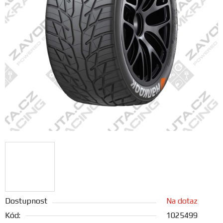
FANOUŠCI
Profil
firmy
Obchodní
podmínky
Doprava
Blog
Ceníky
a
katalogy
Dostupnost
Na dotaz
Kód:
1025499