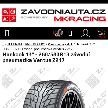
Přejít
na
obsah
Hledat
NÁ
Domů
KO
/
TECHNIKA
/
PNEUMATIKY
/
Pneumatiky slick
/
Hankook 13" -
TECHNIKA
280/580R13 závodní pneumatika Ventus Z217
Hankook 13" - 280/580R13 závodní
pneumatika Ventus Z217
VYBAVENÍ
JEZDEC
TÝM
A
SERVIS