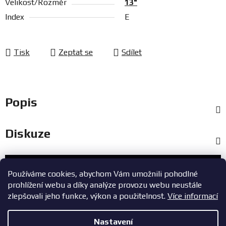
Velikost/Rozměr
13"
Index
E
Tisk
Zeptat se
Sdílet
Popis
Diskuze
Zákaznický servis
Používáme cookies, abychom Vám umožnili pohodlné
prohlížení webu a díky analýze provozu webu neustále
+420 603 785 748
zlepšovali jeho funkce, výkon a použitelnost.
Více informací
eshop@zavodniauta.cz
Nastavení