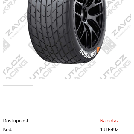
FANOUŠCI
Profil
firmy
Obchodní
podmínky
Doprava
Blog
Ceníky
a
katalogy
Dostupnost
Na dotaz
Kód:
1016492