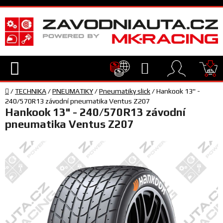
Přejít
na
obsah
Hledat
NÁ
Domů
KO
/
TECHNIKA
/
PNEUMATIKY
/
Pneumatiky slick
/
Hankook 13" -
TECHNIKA
240/570R13 závodní pneumatika Ventus Z207
Hankook 13" - 240/570R13 závodní
pneumatika Ventus Z207
VYBAVENÍ
JEZDEC
TÝM
A
SERVIS