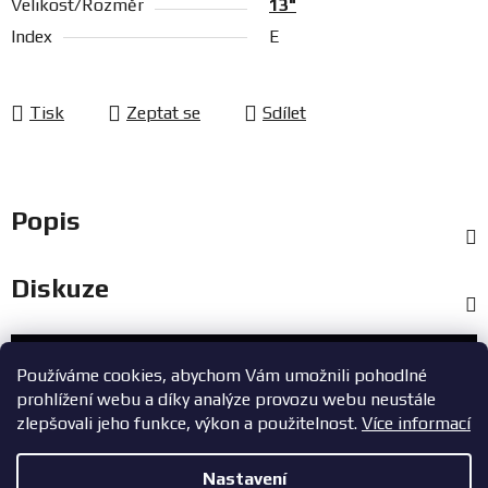
Velikost/Rozměr
13"
Index
E
Tisk
Zeptat se
Sdílet
Popis
Diskuze
Zákaznický servis
Používáme cookies, abychom Vám umožnili pohodlné
prohlížení webu a díky analýze provozu webu neustále
+420 603 785 748
zlepšovali jeho funkce, výkon a použitelnost.
Více informací
eshop@zavodniauta.cz
Nastavení