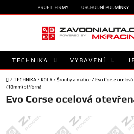
Přejít
PROFIL FIRMY
OBCHODNÍ PODMÍNKY
na
obsah
TECHNIKA
VYBAVENÍ
J
Domů
/
TECHNIKA
/
KOLA
/
Šrouby a matice
/
Evo Corse ocelová
(18mm) stříbrná
Evo Corse ocelová otevřen