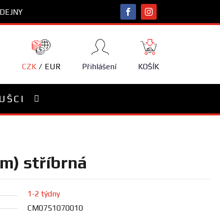
DEJNY
NÁKUPNÍ
KOŠÍK
CZK
EUR
Přihlášení
KOŠÍK
UŠCI
m) stříbrná
1-2 týdny
CM0751070010