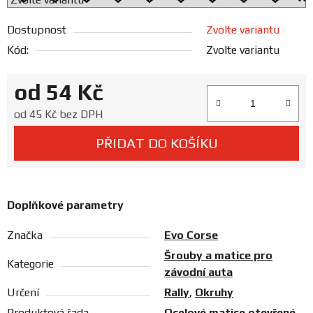
Prodejny
Dostupnost
Zvolte variantu
Kód:
Zvolte variantu
od
54 Kč
Měrná cena:
od
45 Kč
bez DPH
PŘIDAT DO KOŠÍKU
Doplňkové parametry
Značka
Evo Corse
Šrouby a matice pro
Kategorie
závodní auta
Určení
Rally
,
Okruhy
Produktová řada
Ocelové matice otevřené