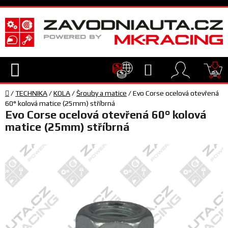
Přejít
na
obsah
Hledat
NÁ
Domů
KO
/
TECHNIKA
/
KOLA
/
Šrouby a matice
/
Evo Corse ocelová otevřená
TECHNIKA
60° kolová matice (25mm) stříbrná
Evo Corse ocelová otevřená 60° kolová
matice (25mm) stříbrná
VYBAVENÍ
JEZDEC
TÝM
A
SERVIS