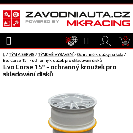
Přejít
na
obsah
Hledat
NÁ
Domů
KO
/
TÝM A SERVIS
/
TÝMOVÉ VYBAVENÍ
/
Ochranné kroužky na kola
/
TECHNIKA
Evo Corse 15" - ochranný kroužek pro skladování disků
Evo Corse 15" - ochranný kroužek pro
skladování disků
VYBAVENÍ
JEZDEC
TÝM
A
SERVIS