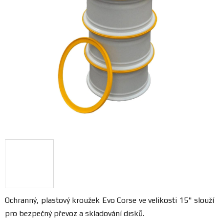
FANOUŠCI
Profil
firmy
Obchodní
podmínky
Doprava
Blog
Ceníky
a
katalogy
Ochranný, plastový kroužek Evo Corse ve velikosti 15" slouží
pro bezpečný převoz a skladování disků.