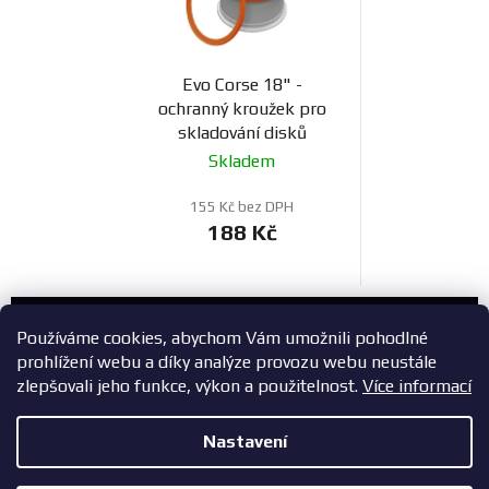
Evo Corse 18" -
ochranný kroužek pro
skladování disků
Skladem
155 Kč bez DPH
188 Kč
Zákaznický servis
Používáme cookies, abychom Vám umožnili pohodlné
prohlížení webu a díky analýze provozu webu neustále
+420 603 785 748
zlepšovali jeho funkce, výkon a použitelnost.
Více informací
eshop@zavodniauta.cz
Nastavení
Z
Copyright 2026
ZavodniAuta.cz
. Všechna práva vyhrazena.
|