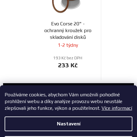
Evo Corse 20" -
ochranný kroužek pro
skladování disků
1-2 týdny
193 Kč bez DPH
233 Kč
Zákaznický servis
Používáme cookies, abychom Vám umožnili pohodlné
prohlížení webu a díky analýze provozu webu neustále
+420 603 785 748
zlepšovali jeho funkce, výkon a použitelnost.
Více informací
eshop@zavodniauta.cz
Nastavení
Z
Copyright 2026
ZavodniAuta.cz
. Všechna práva vyhrazena.
|