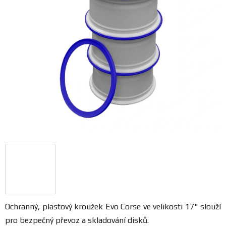
FANOUŠCI
Profil
firmy
Obchodní
podmínky
Doprava
Blog
Ceníky
a
katalogy
Ochranný, plastový kroužek Evo Corse ve velikosti 17" slouží
pro bezpečný převoz a skladování disků.