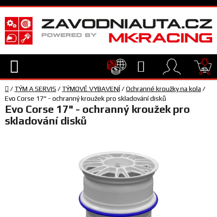
Přejít
na
obsah
Hledat
NÁ
Domů
KO
/
TÝM A SERVIS
/
TÝMOVÉ VYBAVENÍ
/
Ochranné kroužky na kola
/
TECHNIKA
Evo Corse 17" - ochranný kroužek pro skladování disků
Evo Corse 17" - ochranný kroužek pro
skladování disků
VYBAVENÍ
JEZDEC
TÝM
A
SERVIS