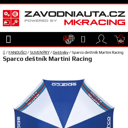
Přejít
na
obsah
Hledat
NÁ
Domů
KO
/
FANOUŠCI
/
SUVENÝRY
/
Deštníky
/
Sparco deštník Martini Racing
TECHNIKA
Sparco deštník Martini Racing
VYBAVENÍ
JEZDEC
TÝM
A
SERVIS