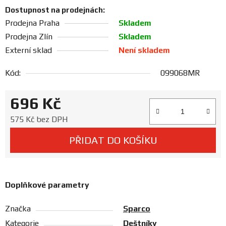
Prodejny
Dostupnost na prodejnách:
Prodejna Praha
Skladem
Prodejna Zlín
Skladem
Externí sklad
Není skladem
Kód:
099068MR
696 Kč
Měrná cena:
575 Kč bez DPH
PŘIDAT DO KOŠÍKU
Doplňkové parametry
Značka
Sparco
Kategorie
Deštníky