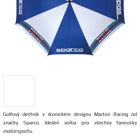
FANOUŠCI
Profil
firmy
Obchodní
podmínky
Doprava
Blog
Ceníky
Golfový deštník v ikonickém designu Martini Racing od
a
značky Sparco. Ideální volba pro všechny fanoušky
katalogy
motorsportu.