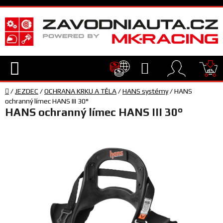
Přejít
na
obsah
Hledat
NÁ
Domů
KO
/
JEZDEC
/
OCHRANA KRKU A TĚLA
/
HANS systémy
/
HANS
TECHNIKA
ochranný límec HANS III 30°
HANS ochranný límec HANS III 30°
VYBAVENÍ
JEZDEC
TÝM
A
SERVIS