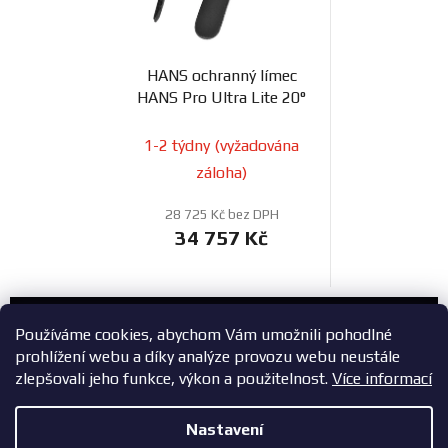
HANS ochranný límec
HANS Pro Ultra Lite 20°
1-2 týdny (vyžadována
záloha)
28 725 Kč bez DPH
34 757 Kč
Zákaznický servis
Používáme cookies, abychom Vám umožnili pohodlné
prohlížení webu a díky analýze provozu webu neustále
+420 603 785 748
zlepšovali jeho funkce, výkon a použitelnost.
Více informací
eshop@zavodniauta.cz
Nastavení