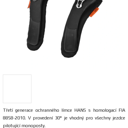
FANOUŠCI
Profil
firmy
Obchodní
podmínky
Doprava
Blog
Ceníky
a
Třetí generace ochranného límce HANS s homologací FIA
katalogy
8858-2010. V provedení 30
° je vhodný pro všechny jezdce
pilotující monoposty.