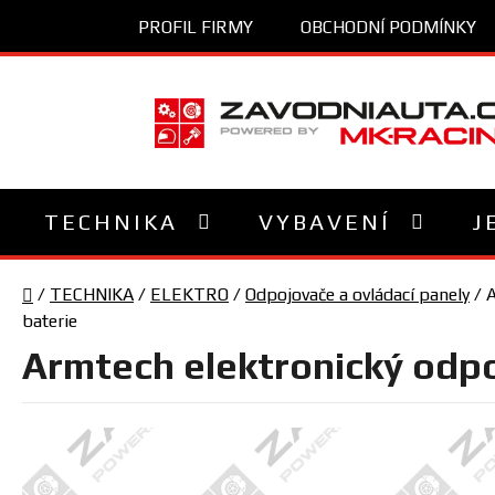
Přejít
PROFIL FIRMY
OBCHODNÍ PODMÍNKY
na
obsah
TECHNIKA
VYBAVENÍ
J
Domů
/
TECHNIKA
/
ELEKTRO
/
Odpojovače a ovládací panely
/
A
baterie
Armtech elektronický odpo