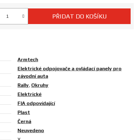
PŘIDAT DO KOŠÍKU
 cena:
Armtech
Elektrické odpojovače a ovládací panely pro
závodní auta
Rally
,
Okruhy
Elektrické
FIA odpovídající
Plast
Černá
Neuvedeno
X