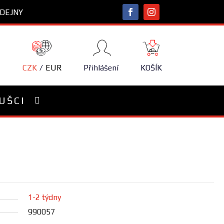
DEJNY
NÁKUPNÍ
KOŠÍK
CZK
EUR
Přihlášení
KOŠÍK
UŠCI
1-2 týdny
990057