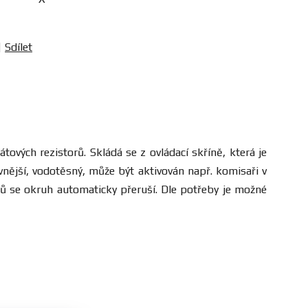
Sdílet
tových rezistorů. Skládá se z ovládací skříně, která je
 vnější, vodotěsný, může být aktivován např. komisaři v
ů se okruh automaticky přeruší. Dle potřeby je možné