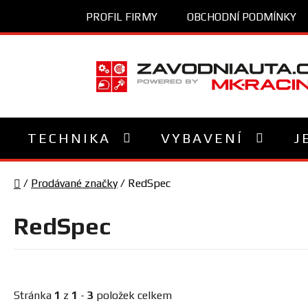
Přejít
PROFIL FIRMY
OBCHODNÍ PODMÍNKY
na
obsah
TECHNIKA
VYBAVENÍ
J
Domů
/
Prodávané značky
/
RedSpec
RedSpec
Stránka
1
z
1
-
3
položek celkem