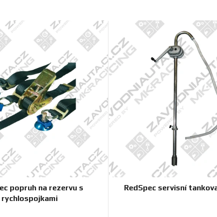
c popruh na rezervu s
RedSpec servisní tankov
rychlospojkami