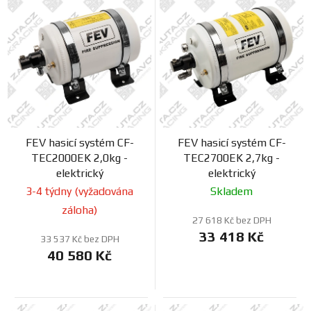
ý
n
FANOUŠCI
p
í
i
p
s
r
Profil
firmy
p
o
r
d
o
u
Obchodní
d
podmínky
k
FEV hasicí systém CF-
FEV hasicí systém CF-
u
t
TEC2000EK 2,0kg -
TEC2700EK 2,7kg -
k
ů
Doprava
elektrický
elektrický
t
3-4 týdny (vyžadována
Skladem
ů
záloha)
Blog
27 618 Kč bez DPH
33 418 Kč
33 537 Kč bez DPH
Ceníky
40 580 Kč
a
katalogy