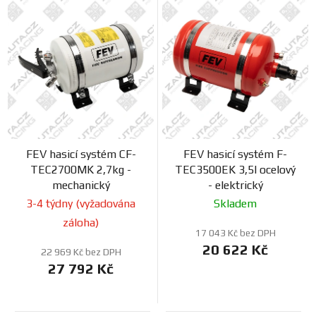
Prodejny
FEV hasicí systém CF-
FEV hasicí systém F-
TEC2700MK 2,7kg -
TEC3500EK 3,5l ocelový
mechanický
- elektrický
3-4 týdny (vyžadována
Skladem
záloha)
17 043 Kč bez DPH
20 622 Kč
22 969 Kč bez DPH
27 792 Kč