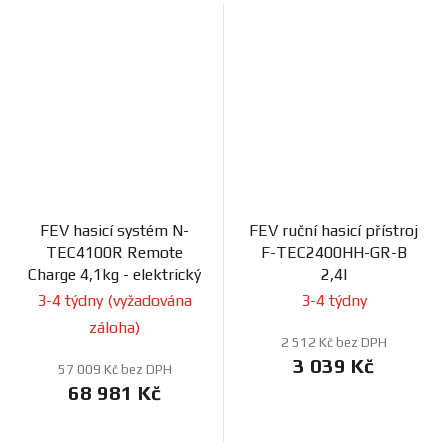
FEV hasicí systém N-
FEV ruční hasicí přístroj
TEC4100R Remote
F-TEC2400HH-GR-B
Charge 4,1kg - elektrický
2,4l
3-4 týdny (vyžadována
3-4 týdny
záloha)
2 512 Kč bez DPH
3 039 Kč
57 009 Kč bez DPH
68 981 Kč