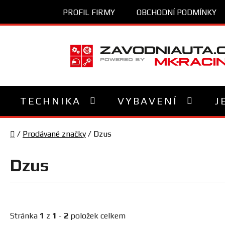
Přejít
PROFIL FIRMY
OBCHODNÍ PODMÍNKY
na
obsah
TECHNIKA
VYBAVENÍ
J
Domů
/
Prodávané značky
/
Dzus
Dzus
Stránka
1
z
1
-
2
položek celkem