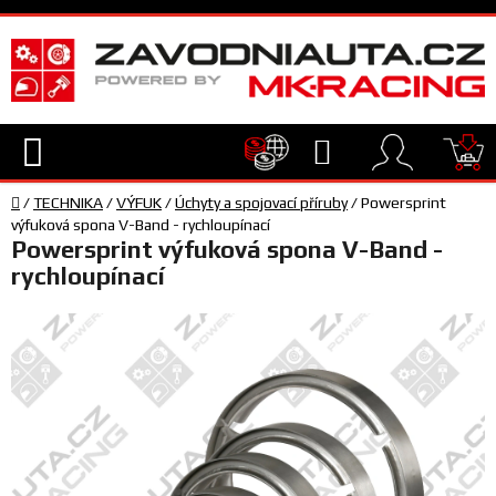
Přejít
na
obsah
Hledat
NÁ
Domů
KO
/
TECHNIKA
/
VÝFUK
/
Úchyty a spojovací příruby
/
Powersprint
TECHNIKA
výfuková spona V-Band - rychloupínací
Powersprint výfuková spona V-Band -
rychloupínací
VYBAVENÍ
JEZDEC
TÝM
A
SERVIS