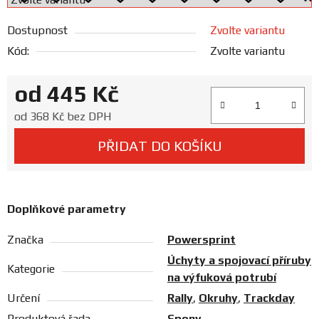
Prodejny
Dostupnost
Zvolte variantu
Kód:
Zvolte variantu
od
445 Kč
Měrná cena:
od
368 Kč
bez DPH
PŘIDAT DO KOŠÍKU
Doplňkové parametry
Značka
Powersprint
Úchyty a spojovací příruby
Kategorie
na výfuková potrubí
Určení
Rally
,
Okruhy
,
Trackday
Produktová řada
Spony