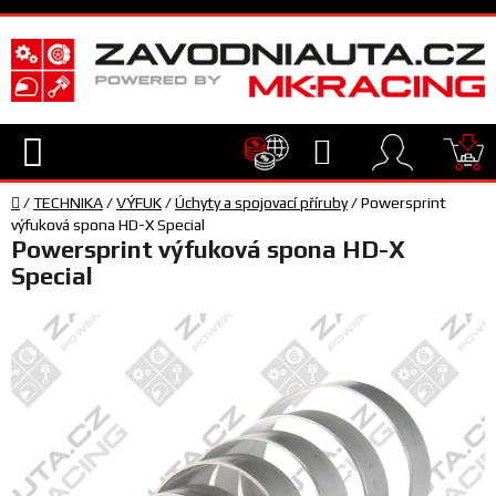
Přejít
na
obsah
Hledat
NÁ
Domů
KO
/
TECHNIKA
/
VÝFUK
/
Úchyty a spojovací příruby
/
Powersprint
TECHNIKA
výfuková spona HD-X Special
Powersprint výfuková spona HD-X
Special
VYBAVENÍ
JEZDEC
TÝM
A
SERVIS