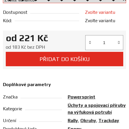
Prodejny
Dostupnost
Zvolte variantu
Kód:
Zvolte variantu
od
221 Kč
Měrná cena:
od
183 Kč
bez DPH
PŘIDAT DO KOŠÍKU
Doplňkové parametry
Značka
Powersprint
Úchyty a spojovací příruby
Kategorie
na výfuková potrubí
Určení
Rally
,
Okruhy
,
Trackday
Produktová řada
Spony