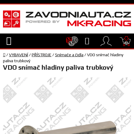
Přejít
na
obsah
Hledat
NÁ
Domů
KO
/
VYBAVENÍ
/
PŘÍSTROJE
/
Snímače a čidla
/
VDO snímač hladiny
TECHNIKA
paliva trubkový
VDO snímač hladiny paliva trubkový
VYBAVENÍ
JEZDEC
TÝM
A
SERVIS