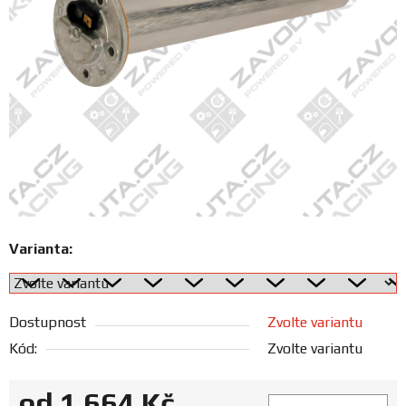
FANOUŠCI
Profil
firmy
Obchodní
podmínky
Doprava
Varianta:
Blog
Dostupnost
Zvolte variantu
Ceníky
a
Kód:
Zvolte variantu
katalogy
od
1 664 Kč