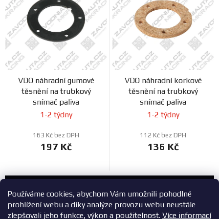
VDO náhradní gumové
VDO náhradní korkové
těsnění na trubkový
těsnění na trubkový
snímač paliva
snímač paliva
1-2 týdny
1-2 týdny
163 Kč bez DPH
112 Kč bez DPH
197 Kč
136 Kč
Zákaznický servis
Používáme cookies, abychom Vám umožnili pohodlné
prohlížení webu a díky analýze provozu webu neustále
+420 603 785 748
zlepšovali jeho funkce, výkon a použitelnost.
Více informací