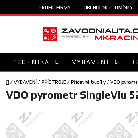
Přejít
PROFIL FIRMY
OBCHODNÍ PODMÍNKY
na
obsah
TECHNIKA
VYBAVENÍ
J
Domů
/
VYBAVENÍ
/
PŘÍSTROJE
/
Přídavné budíky
/
VDO pyromet
VDO pyrometr SingleViu 5