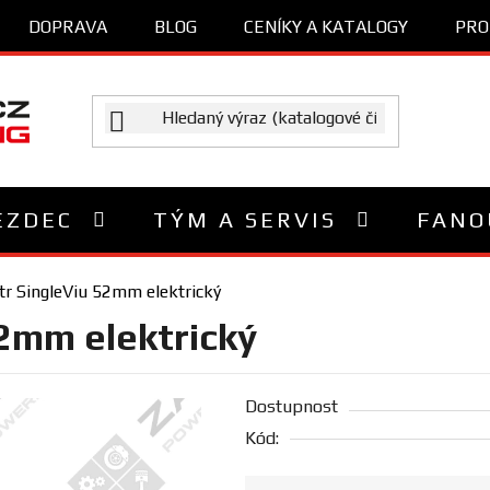
DOPRAVA
BLOG
CENÍKY A KATALOGY
PRO
EZDEC
TÝM A SERVIS
FANO
r SingleViu 52mm elektrický
2mm elektrický
Dostupnost
Kód: