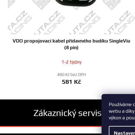
VDO propojovací kabel přídavného budíku SingleViu
(8 pin)
1-2 týdny
480 Kč bez DPH
581 Kč
Používáme c
Zákaznický servis
webu a díky
výkon a pou
Z
Nastaven