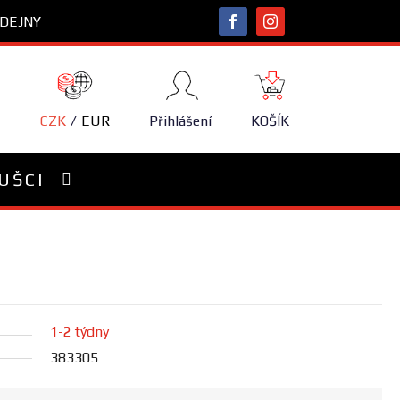
DEJNY
NÁKUPNÍ
KOŠÍK
CZK
EUR
Přihlášení
KOŠÍK
UŠCI
1-2 týdny
383305