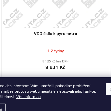
VDO čidlo k pyrometru
1-2 týdny
8 125 Kč bez DPH
9 831 Kč
ookies, abychom Vám umožnili pohodlné prohlížení
+420 603 785 748
 analýze provozu webu neustále zlepšovali jeho funkce,
žitelnost.
Více informací
í