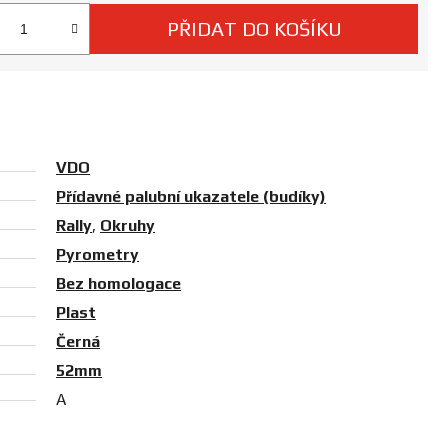
PŘIDAT DO KOŠÍKU
 cena:
VDO
Přídavné palubní ukazatele (budíky)
Rally
,
Okruhy
Pyrometry
Bez homologace
Plast
Černá
52mm
A