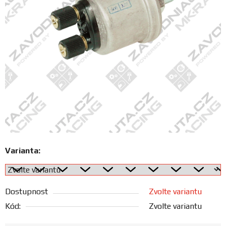
FANOUŠCI
Profil
firmy
Obchodní
podmínky
Doprava
Varianta:
Blog
Ceníky
Dostupnost
Zvolte variantu
a
katalogy
Kód:
Zvolte variantu