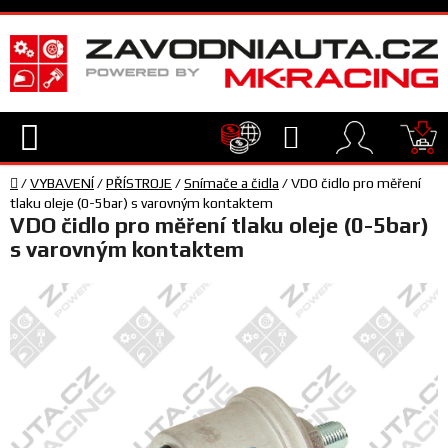
Přejít
na
obsah
Hledat
NÁ
Domů
KO
/
VYBAVENÍ
/
PŘÍSTROJE
/
Snímače a čidla
/
VDO čidlo pro měření
TECHNIKA
tlaku oleje (0-5bar) s varovným kontaktem
VDO čidlo pro měření tlaku oleje (0-5bar)
s varovným kontaktem
VYBAVENÍ
JEZDEC
TÝM
A
SERVIS