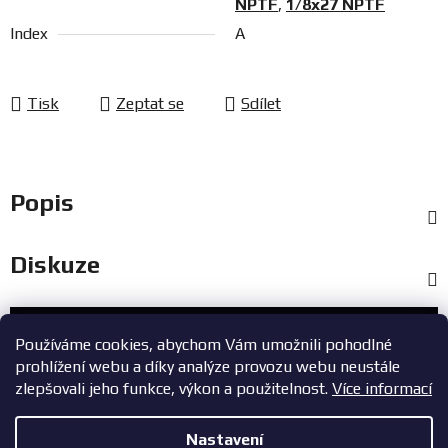
NPTF
,
1/8x27 NPTF
Index
A
Tisk
Zeptat se
Sdílet
Popis
Diskuze
Zákaznický servis
Používáme cookies, abychom Vám umožnili pohodlné
prohlížení webu a díky analýze provozu webu neustále
+420 603 785 748
zlepšovali jeho funkce, výkon a použitelnost.
Více informací
eshop@zavodniauta.cz
Nastavení