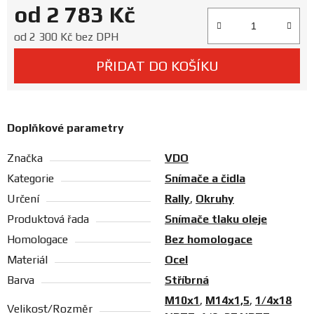
od
2 783 Kč
Prodejny
Měrná cena:
od
2 300 Kč
bez DPH
PŘIDAT DO KOŠÍKU
Doplňkové parametry
Značka
VDO
Kategorie
Snímače a čidla
Určení
Rally
,
Okruhy
Produktová řada
Snímače tlaku oleje
Homologace
Bez homologace
Materiál
Ocel
Barva
Stříbrná
M10x1
,
M14x1,5
,
1/4x18
Velikost/Rozměr