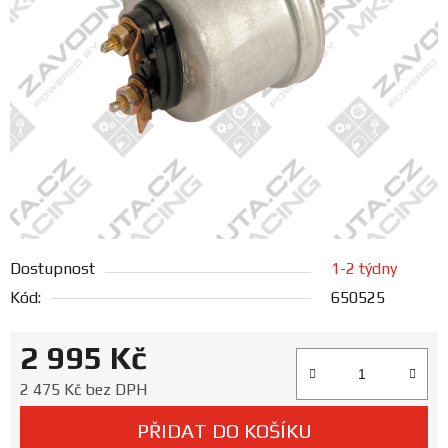
FANOUŠCI
Profil
firmy
Obchodní
podmínky
Doprava
Dostupnost
1-2 týdny
Kód:
650525
Blog
2 995 Kč
Ceníky
a
Měrná cena:
2 475 Kč bez DPH
katalogy
PŘIDAT DO KOŠÍKU