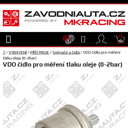
Přejít
na
obsah
Hledat
NÁ
Domů
KO
/
VYBAVENÍ
/
PŘÍSTROJE
/
Snímače a čidla
/
VDO čidlo pro měření
TECHNIKA
tlaku oleje (0-2bar)
VDO čidlo pro měření tlaku oleje (0-2bar)
VYBAVENÍ
JEZDEC
TÝM
A
SERVIS