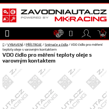
Přejít
na
obsah
Hledat
NÁ
Domů
KO
/
VYBAVENÍ
/
PŘÍSTROJE
/
Snímače a čidla
/
VDO čidlo pro měření
TECHNIKA
teploty oleje s varovným kontaktem
VDO čidlo pro měření teploty oleje s
varovným kontaktem
VYBAVENÍ
JEZDEC
TÝM
A
SERVIS