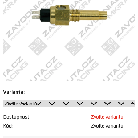
FANOUŠCI
Profil
firmy
Obchodní
podmínky
Doprava
Varianta:
Blog
Ceníky
Dostupnost
Zvolte variantu
a
katalogy
Kód:
Zvolte variantu