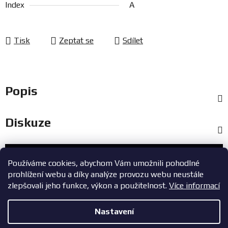
Index
A
Tisk
Zeptat se
Sdílet
Popis
Diskuze
Zákaznický servis
Používáme cookies, abychom Vám umožnili pohodlné
prohlížení webu a díky analýze provozu webu neustále
+420 603 785 748
zlepšovali jeho funkce, výkon a použitelnost.
Více informací
eshop@zavodniauta.cz
Nastavení
Z