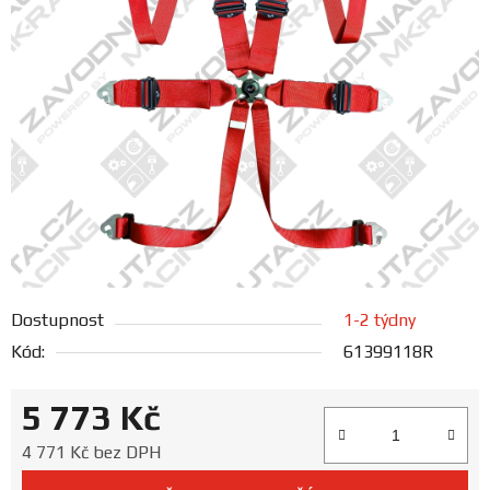
FANOUŠCI
Profil
firmy
Obchodní
podmínky
Doprava
Dostupnost
1-2 týdny
Blog
Kód:
61399118R
Ceníky
5 773 Kč
a
katalogy
Měrná cena:
4 771 Kč bez DPH