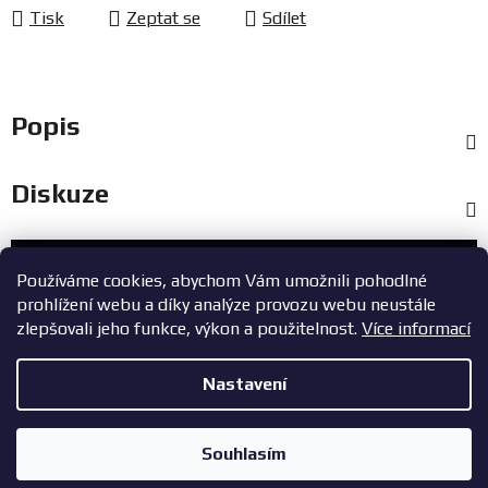
Tisk
Zeptat se
Sdílet
Popis
Diskuze
Zákaznický servis
Používáme cookies, abychom Vám umožnili pohodlné
prohlížení webu a díky analýze provozu webu neustále
+420 603 785 748
zlepšovali jeho funkce, výkon a použitelnost.
Více informací
eshop@zavodniauta.cz
Nastavení
Z
Copyright 2026
ZavodniAuta.cz
. Všechna práva vyhrazena.
|
á
Vytvořil Shoptet
Zásady ochrany osobních údajů
Souhlasím
p