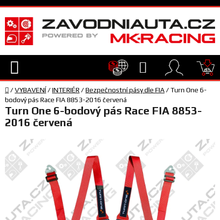
Přejít
na
obsah
Hledat
NÁ
Domů
KO
/
VYBAVENÍ
/
INTERIÉR
/
Bezpečnostní pásy dle FIA
/
Turn One 6-
TECHNIKA
bodový pás Race FIA 8853-2016 červená
Turn One 6-bodový pás Race FIA 8853-
2016 červená
VYBAVENÍ
JEZDEC
TÝM
A
SERVIS