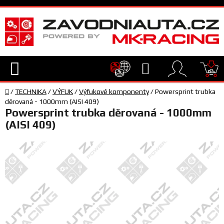
Přejít
na
obsah
Hledat
NÁ
Domů
KO
/
TECHNIKA
/
VÝFUK
/
Výfukové komponenty
/
Powersprint trubka
TECHNIKA
děrovaná - 1000mm (AISI 409)
Powersprint trubka děrovaná - 1000mm
(AISI 409)
VYBAVENÍ
JEZDEC
TÝM
A
SERVIS