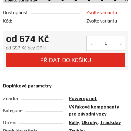
Prodejny
Dostupnost
Zvolte variantu
Kód:
Zvolte variantu
od
674 Kč
Měrná cena:
od
557 Kč
bez DPH
PŘIDAT DO KOŠÍKU
Doplňkové parametry
Značka
Powersprint
Výfukové komponenty
Kategorie
pro závodní vozy
Určení
Rally
,
Okruhy
,
Trackday
Produktová řada
Trubky