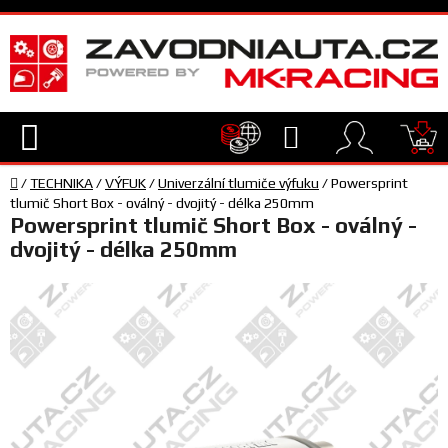
Přejít
na
obsah
Hledat
NÁ
Domů
KO
/
TECHNIKA
/
VÝFUK
/
Univerzální tlumiče výfuku
/
Powersprint
TECHNIKA
tlumič Short Box - oválný - dvojitý - délka 250mm
Powersprint tlumič Short Box - oválný -
dvojitý - délka 250mm
VYBAVENÍ
JEZDEC
TÝM
A
SERVIS