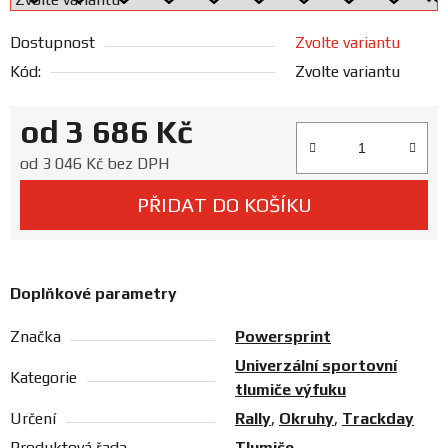
Prodejny
Dostupnost
Zvolte variantu
Kód:
Zvolte variantu
od
3 686 Kč
Měrná cena:
od
3 046 Kč
bez DPH
PŘIDAT DO KOŠÍKU
Doplňkové parametry
Značka
Powersprint
Univerzální sportovní
Kategorie
tlumiče výfuku
Určení
Rally
,
Okruhy
,
Trackday
Produktová řada
Tlumiče