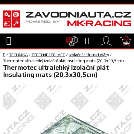
Přejít
na
obsah
Hledat
NÁ
Domů
KO
/
TECHNIKA
/
TEPELNÉ IZOLACE
/
Izolační a tlumící pláty
/
TECHNIKA
Thermotec ultralehký izolační plát Insulating mats (20,3x30,5cm)
Thermotec ultralehký izolační plát
Insulating mats (20,3x30,5cm)
VYBAVENÍ
JEZDEC
TÝM
A
SERVIS