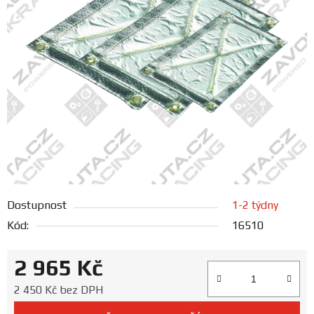
FANOUŠCI
Profil
firmy
Obchodní
podmínky
Doprava
Dostupnost
1-2 týdny
Blog
Kód:
16510
Ceníky
2 965 Kč
a
katalogy
Měrná cena:
2 450 Kč bez DPH