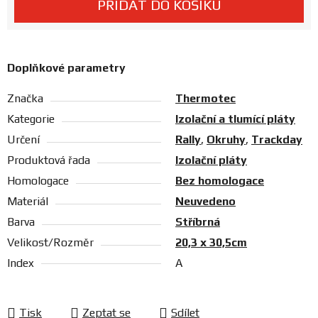
PŘIDAT DO KOŠÍKU
Prodejny
Doplňkové parametry
Značka
Thermotec
Kategorie
Izolační a tlumící pláty
Určení
Rally
,
Okruhy
,
Trackday
Produktová řada
Izolační pláty
Homologace
Bez homologace
Materiál
Neuvedeno
Barva
Stříbrná
Velikost/Rozměr
20,3 x 30,5cm
Index
A
Tisk
Zeptat se
Sdílet