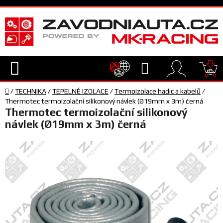
Přejít
na
obsah
Hledat
NÁ
Domů
KO
/
TECHNIKA
/
TEPELNÉ IZOLACE
/
Termoizolace hadic a kabelů
/
TECHNIKA
Thermotec termoizolační silikonový návlek (Ø19mm x 3m) černá
Thermotec termoizolační silikonový
návlek (Ø19mm x 3m) černá
VYBAVENÍ
JEZDEC
TÝM
A
SERVIS