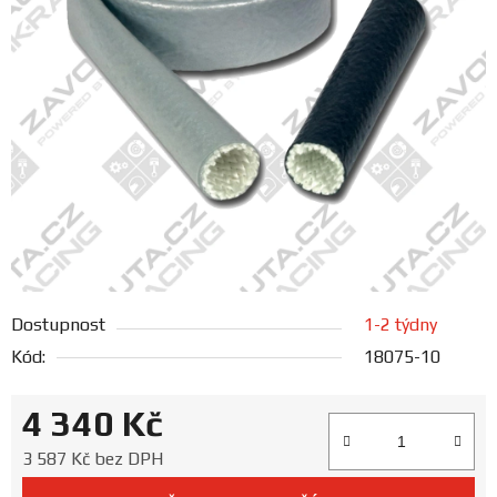
FANOUŠCI
Profil
firmy
Obchodní
podmínky
Doprava
Dostupnost
1-2 týdny
Blog
Kód:
18075-10
Ceníky
4 340 Kč
a
katalogy
Měrná cena:
3 587 Kč bez DPH