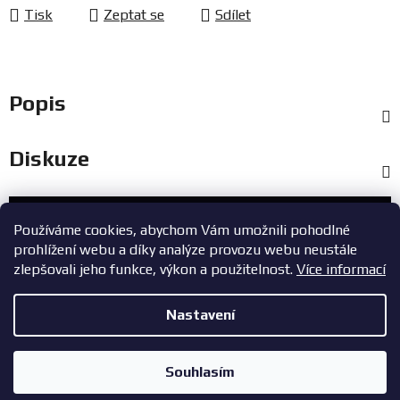
Tisk
Zeptat se
Sdílet
Popis
Diskuze
Zákaznický servis
Používáme cookies, abychom Vám umožnili pohodlné
prohlížení webu a díky analýze provozu webu neustále
+420 603 785 748
zlepšovali jeho funkce, výkon a použitelnost.
Více informací
eshop@zavodniauta.cz
Nastavení
Z
Copyright 2026
ZavodniAuta.cz
. Všechna práva vyhrazena.
|
á
Vytvořil Shoptet
Zásady ochrany osobních údajů
Souhlasím
p