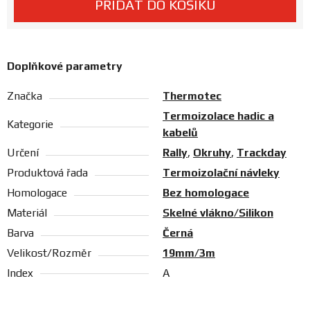
PŘIDAT DO KOŠÍKU
Prodejny
Doplňkové parametry
Značka
Thermotec
Termoizolace hadic a
Kategorie
kabelů
Určení
Rally
,
Okruhy
,
Trackday
Produktová řada
Termoizolační návleky
Homologace
Bez homologace
Materiál
Skelné vlákno/Silikon
Barva
Černá
Velikost/Rozměr
19mm/3m
Index
A