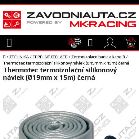
Přejít
na
obsah
Hledat
NÁ
Domů
KO
/
TECHNIKA
/
TEPELNÉ IZOLACE
/
Termoizolace hadic a kabelů
/
TECHNIKA
Thermotec termoizolační silikonový návlek (Ø19mm x 15m) černá
Thermotec termoizolační silikonový
návlek (Ø19mm x 15m) černá
VYBAVENÍ
JEZDEC
TÝM
A
SERVIS