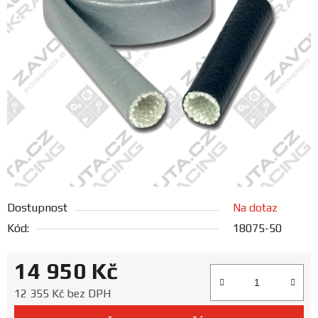
FANOUŠCI
Profil
firmy
Obchodní
podmínky
Doprava
Dostupnost
Na dotaz
Blog
Kód:
18075-50
Ceníky
14 950 Kč
a
katalogy
Měrná cena:
12 355 Kč bez DPH