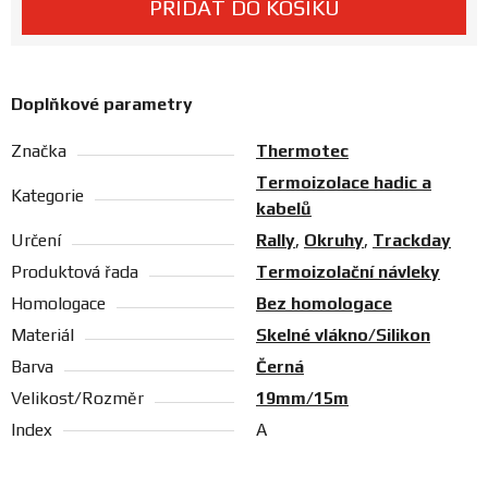
PŘIDAT DO KOŠÍKU
Prodejny
Doplňkové parametry
Značka
Thermotec
Termoizolace hadic a
Kategorie
kabelů
Určení
Rally
,
Okruhy
,
Trackday
Produktová řada
Termoizolační návleky
Homologace
Bez homologace
Materiál
Skelné vlákno/Silikon
Barva
Černá
Velikost/Rozměr
19mm/15m
Index
A