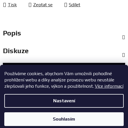
Tisk
Zeptat se
Sdílet
Popis
Diskuze
Zákaznický servis
Používáme cookies, abychom Vám umožnili pohodlné
prohlížení webu a díky analýze provozu webu neustále
+420 603 785 748
zlepšovali jeho funkce, výkon a použitelnost.
Více informací
eshop@zavodniauta.cz
Nastavení
Z
Copyright 2026
ZavodniAuta.cz
. Všechna práva vyhrazena.
|
á
Vytvořil Shoptet
Zásady ochrany osobních údajů
Souhlasím
p