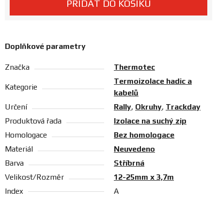
PŘIDAT DO KOŠÍKU
Prodejny
Doplňkové parametry
Značka
Thermotec
Termoizolace hadic a
Kategorie
kabelů
Určení
Rally
,
Okruhy
,
Trackday
Produktová řada
Izolace na suchý zip
Homologace
Bez homologace
Materiál
Neuvedeno
Barva
Stříbrná
Velikost/Rozměr
12-25mm x 3,7m
Index
A