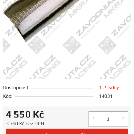
FANOUŠCI
Profil
firmy
Obchodní
podmínky
Doprava
Dostupnost
1-2 týdny
Blog
Kód:
14031
Ceníky
4 550 Kč
a
katalogy
Měrná cena:
3 760 Kč bez DPH