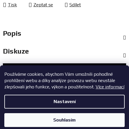
Tisk
Zeptat se
Sdílet
Popis
Diskuze
Zákaznický servis
Používáme cookies, abychom Vám umožnili pohodlné
prohlížení webu a díky analýze provozu webu neustále
+420 603 785 748
zlepšovali jeho funkce, výkon a použitelnost.
Více informací
eshop@zavodniauta.cz
Nastavení
Z
Copyright 2026
ZavodniAuta.cz
. Všechna práva vyhrazena.
|
á
Vytvořil Shoptet
Zásady ochrany osobních údajů
Souhlasím
p