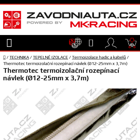
Přejít
na
obsah
Hledat
NÁ
Domů
KO
/
TECHNIKA
/
TEPELNÉ IZOLACE
/
Termoizolace hadic a kabelů
/
TECHNIKA
Thermotec termoizolační rozepínací návlek (Ø12-25mm x 3,7m)
Thermotec termoizolační rozepínací
návlek (Ø12-25mm x 3,7m)
VYBAVENÍ
JEZDEC
TÝM
A
SERVIS