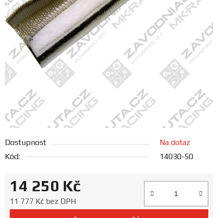
FANOUŠCI
Profil
firmy
Obchodní
podmínky
Doprava
Dostupnost
Na dotaz
Blog
Kód:
14030-50
Ceníky
14 250 Kč
a
katalogy
Měrná cena:
11 777 Kč bez DPH