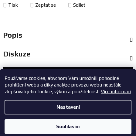
Tisk
Zeptat se
Sdílet
Popis
Diskuze
Zákaznický servis
Používáme cookies, abychom Vám umožnili pohodlné
prohlížení webu a díky analýze provozu webu neustále
+420 603 785 748
zlepšovali jeho funkce, výkon a použitelnost.
Více informací
eshop@zavodniauta.cz
Nastavení
Z
Copyright 2026
ZavodniAuta.cz
. Všechna práva vyhrazena.
|
á
Vytvořil Shoptet
Zásady ochrany osobních údajů
Souhlasím
p