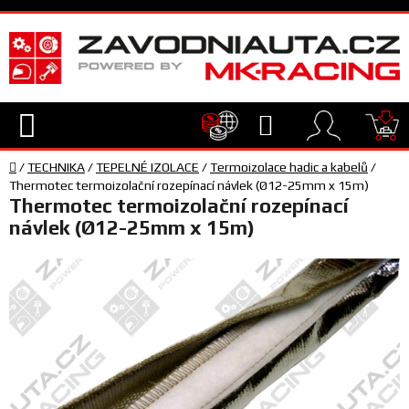
Přejít
na
obsah
Hledat
NÁ
Domů
KO
/
TECHNIKA
/
TEPELNÉ IZOLACE
/
Termoizolace hadic a kabelů
/
TECHNIKA
Thermotec termoizolační rozepínací návlek (Ø12-25mm x 15m)
Thermotec termoizolační rozepínací
návlek (Ø12-25mm x 15m)
VYBAVENÍ
JEZDEC
TÝM
A
SERVIS