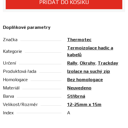
PŘIDAT DO KOŠÍKU
Prodejny
Doplňkové parametry
Značka
Thermotec
Termoizolace hadic a
Kategorie
kabelů
Určení
Rally
,
Okruhy
,
Trackday
Produktová řada
Izolace na suchý zip
Homologace
Bez homologace
Materiál
Neuvedeno
Barva
Stříbrná
Velikost/Rozměr
12-25mm x 15m
Index
A