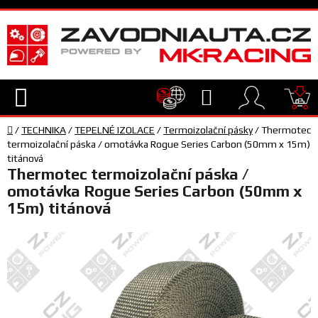
Přejít
na
obsah
Hledat
NÁ
Domů
KO
/
TECHNIKA
/
TEPELNÉ IZOLACE
/
Termoizolační pásky
/
Thermotec
TECHNIKA
termoizolační páska / omotávka Rogue Series Carbon (50mm x 15m)
titánová
Thermotec termoizolační páska /
VYBAVENÍ
omotávka Rogue Series Carbon (50mm x
15m) titánová
JEZDEC
TÝM
A
SERVIS