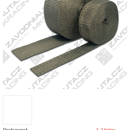
FANOUŠCI
Profil
firmy
Obchodní
podmínky
Doprava
Blog
Ceníky
a
katalogy
Dostupnost
1-2 týdny