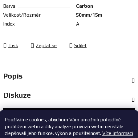
Barva
Carbon
Velikost/Rozměr
50mm/15m
Index
A
Tisk
Zeptat se
Sdílet
Popis
Diskuze
Zákaznický servis
Používáme cookies, abychom Vám umožnili pohodlné
prohlížení webu a díky analýze provozu webu neustále
+420 603 785 748
zlepšovali jeho funkce, výkon a použitelnost.
Více informací