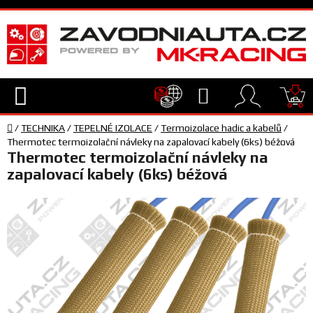
Přejít
na
obsah
Hledat
NÁ
Domů
KO
/
TECHNIKA
/
TEPELNÉ IZOLACE
/
Termoizolace hadic a kabelů
/
TECHNIKA
Thermotec termoizolační návleky na zapalovací kabely (6ks) béžová
Thermotec termoizolační návleky na
zapalovací kabely (6ks) béžová
VYBAVENÍ
JEZDEC
TÝM
A
SERVIS