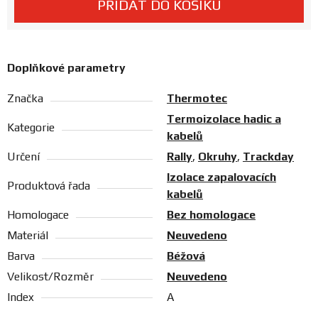
PŘIDAT DO KOŠÍKU
Prodejny
Doplňkové parametry
Značka
Thermotec
Termoizolace hadic a
Kategorie
kabelů
Určení
Rally
,
Okruhy
,
Trackday
Izolace zapalovacích
Produktová řada
kabelů
Homologace
Bez homologace
Materiál
Neuvedeno
Barva
Béžová
Velikost/Rozměr
Neuvedeno
Index
A