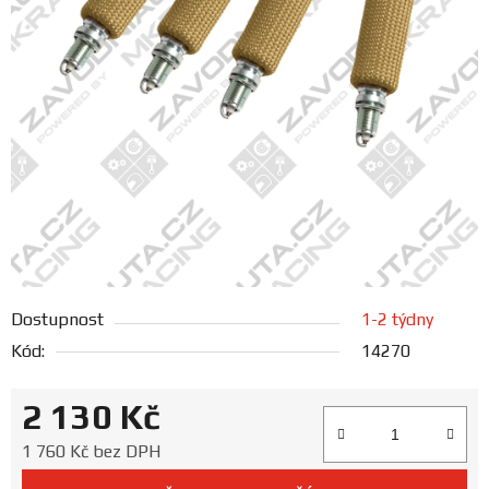
FANOUŠCI
Profil
firmy
Obchodní
podmínky
Doprava
Dostupnost
1-2 týdny
Blog
Kód:
14270
Ceníky
2 130 Kč
a
katalogy
Měrná cena:
1 760 Kč bez DPH