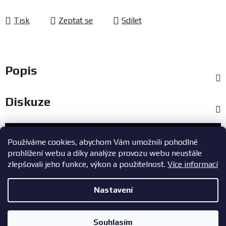
Tisk
Zeptat se
Sdílet
Popis
Diskuze
Zákaznický servis
Používáme cookies, abychom Vám umožnili pohodlné
prohlížení webu a díky analýze provozu webu neustále
+420 603 785 748
zlepšovali jeho funkce, výkon a použitelnost.
Více informací
eshop@zavodniauta.cz
Nastavení
Z
Copyright 2026
ZavodniAuta.cz
. Všechna práva vyhrazena.
|
á
Vytvořil Shoptet
Zásady ochrany osobních údajů
Souhlasím