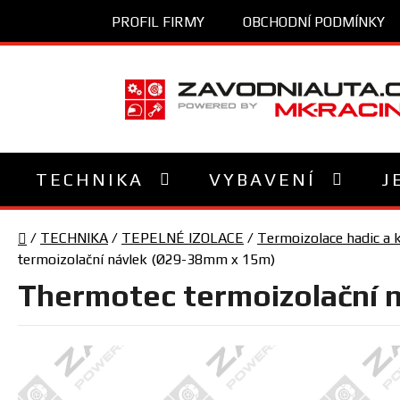
Přejít
PROFIL FIRMY
OBCHODNÍ PODMÍNKY
na
obsah
TECHNIKA
VYBAVENÍ
J
Domů
/
TECHNIKA
/
TEPELNÉ IZOLACE
/
Termoizolace hadic a 
termoizolační návlek (Ø29-38mm x 15m)
Thermotec termoizolační 