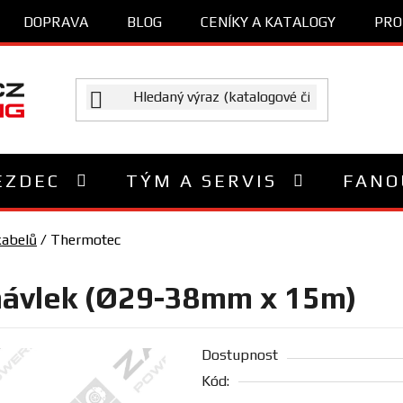
DOPRAVA
BLOG
CENÍKY A KATALOGY
PRO
EZDEC
TÝM A SERVIS
FANO
kabelů
/
Thermotec
návlek (Ø29-38mm x 15m)
Dostupnost
Kód: