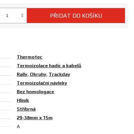
PŘIDAT DO KOŠÍKU
 cena:
Thermotec
Termoizolace hadic a kabelů
Rally
,
Okruhy
,
Trackday
Termoizolační návleky
Bez homologace
Hliník
Stříbrná
29-38mm x 15m
A