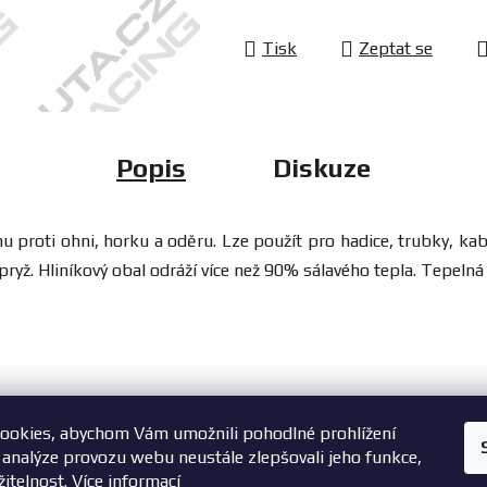
Tisk
Zeptat se
Popis
Diskuze
ti ohni, horku a oděru. Lze použít pro hadice, trubky, kabeláž
ryž. Hliníkový obal odráží více než 90% sálavého tepla. Tepeln
ookies, abychom Vám umožnili pohodlné prohlížení
+420 603 785 748
 analýze provozu webu neustále zlepšovali jeho funkce,
žitelnost.
Více informací