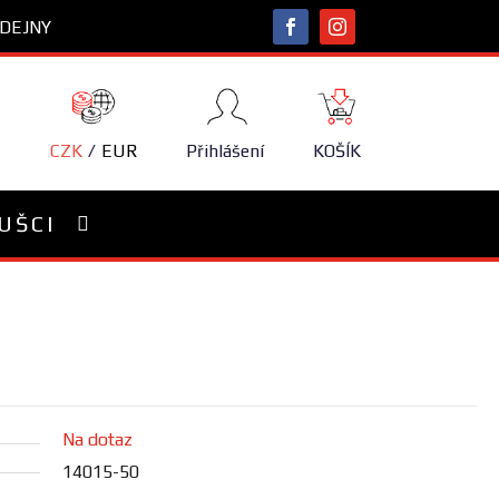
DEJNY
NÁKUPNÍ
KOŠÍK
CZK
EUR
Přihlášení
KOŠÍK
UŠCI
Na dotaz
14015-50