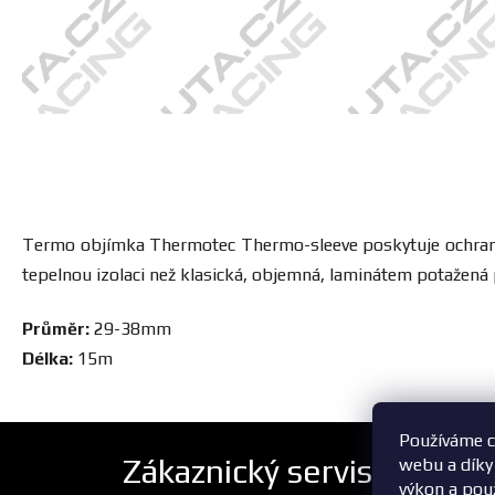
Termo objímka Thermotec Thermo-sleeve poskytuje ochranu pro
tepelnou izolaci než klasická, objemná, laminátem potažená p
Průměr:
29-38mm
Délka:
15m
Používáme c
Zákaznický servis
webu a díky
výkon a pou