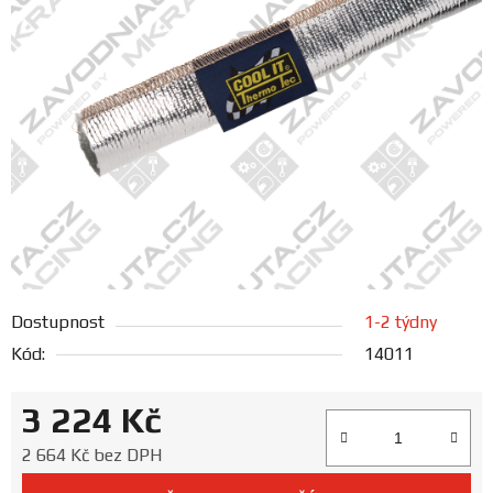
FANOUŠCI
Profil
firmy
Obchodní
podmínky
Doprava
Dostupnost
1-2 týdny
Blog
Kód:
14011
Ceníky
3 224 Kč
a
katalogy
Měrná cena:
2 664 Kč bez DPH