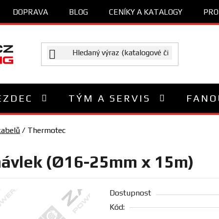
DOPRAVA
BLOG
CENÍKY A KATALOGY
PRO
EZDEC
TÝM A SERVIS
FANO
kabelů
/
Thermotec
návlek (Ø16-25mm x 15m)
Dostupnost
Kód: