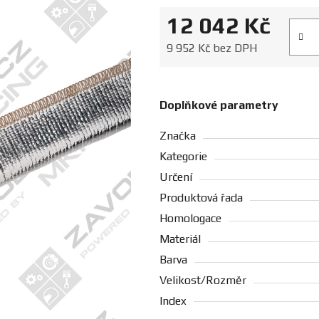
12 042 Kč
Měrná
9 952 Kč bez DPH
Doplňkové parametry
Značka
Kategorie
Určení
Produktová řada
Homologace
Materiál
Barva
Velikost/Rozměr
Index