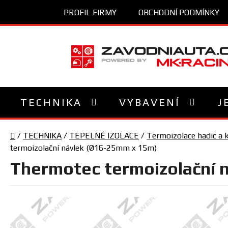
Přejít
PROFIL FIRMY
OBCHODNÍ PODMÍNKY
na
obsah
TECHNIKA
VYBAVENÍ
J
Domů
/
TECHNIKA
/
TEPELNÉ IZOLACE
/
Termoizolace hadic a 
termoizolační návlek (Ø16-25mm x 15m)
Thermotec termoizolační 