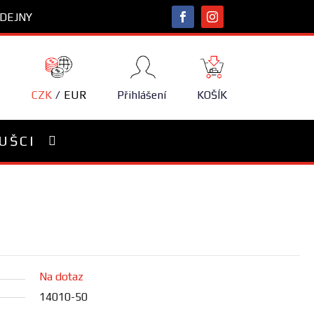
DEJNY
NÁKUPNÍ
KOŠÍK
CZK
EUR
Přihlášení
KOŠÍK
UŠCI
Na dotaz
14010-50