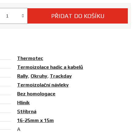
PŘIDAT DO KOŠÍKU
 cena:
Thermotec
Termoizolace hadic a kabelů
Rally
,
Okruhy
,
Trackday
Termoizolační návleky
Bez homologace
Hliník
Stříbrná
16-25mm x 15m
A