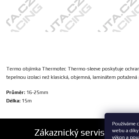
Termo objímka Thermotec Thermo-sleeve poskytuje ochranu pro
tepelnou izolaci než klasická, objemná, laminátem potažená p
Průměr:
16-25mm
Délka:
15m
Používáme c
Zákaznický servis
webu a díky
výkon a pou