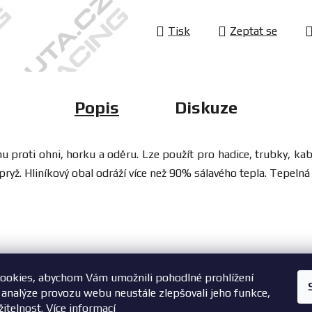
Tisk
Zeptat se
Popis
Diskuze
ti ohni, horku a oděru. Lze použít pro hadice, trubky, kabeláž
ryž. Hliníkový obal odráží více než 90% sálavého tepla. Tepeln
ookies, abychom Vám umožnili pohodlné prohlížení
+420 603 785 748
 analýze provozu webu neustále zlepšovali jeho funkce,
žitelnost.
Více informací