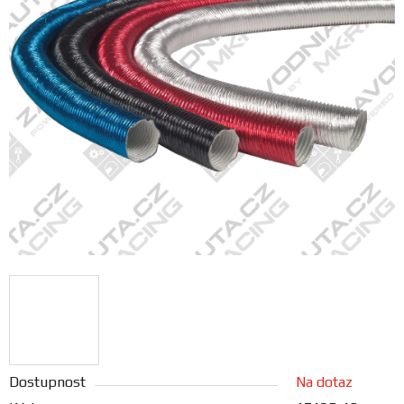
FANOUŠCI
Profil
firmy
Obchodní
podmínky
Doprava
Blog
Ceníky
a
katalogy
Dostupnost
Na dotaz