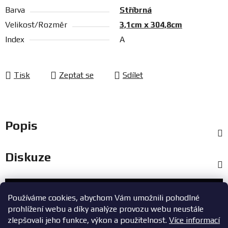
Barva
Stříbrná
Velikost/Rozměr
3,1cm x 304,8cm
Index
A
Tisk
Zeptat se
Sdílet
Popis
Diskuze
Zákaznický servis
Používáme cookies, abychom Vám umožnili pohodlné
prohlížení webu a díky analýze provozu webu neustále
+420 603 785 748
zlepšovali jeho funkce, výkon a použitelnost.
Více informací