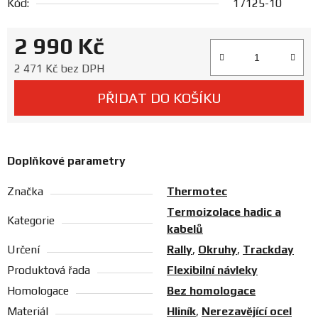
Kód:
17125-10
Prodejny
2 990 Kč
Měrná cena:
2 471 Kč bez DPH
PŘIDAT DO KOŠÍKU
Doplňkové parametry
Značka
Thermotec
Termoizolace hadic a
Kategorie
kabelů
Určení
Rally
,
Okruhy
,
Trackday
Produktová řada
Flexibilní návleky
Homologace
Bez homologace
Materiál
Hliník
,
Nerezavějící ocel