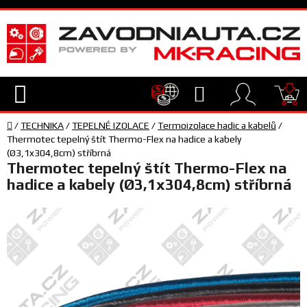
Přejít
na
obsah
Hledat
NÁ
Domů
KO
/
TECHNIKA
/
TEPELNÉ IZOLACE
/
Termoizolace hadic a kabelů
/
TECHNIKA
Thermotec tepelný štít Thermo-Flex na hadice a kabely
(Ø3,1x304,8cm) stříbrná
Thermotec tepelný štít Thermo-Flex na
VYBAVENÍ
hadice a kabely (Ø3,1x304,8cm) stříbrná
JEZDEC
TÝM
A
SERVIS